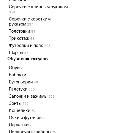
Сорочки с длинным рукавом
359
Сорочки с коротким
рукавом
297
Толстовки
54
Трикотаж
63
Футболки и поло
205
Шорты
47
Обувь и аксессуары
Обувь
0
Бабочки
56
Бутоньерки
49
Галстуки
586
Запонки и зажимы
228
Зонты
122
Кошельки
39
Очки и футляры
0
Перчатки
7
Подарочные наборы
15