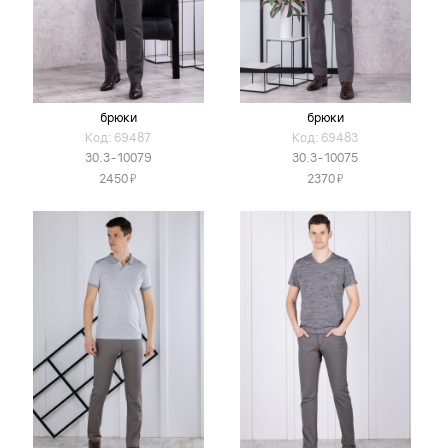
брюки
брюки
Код: 69487
Код: 69483
30.3-10079
30.3-10075
Я
Я
2450
2370