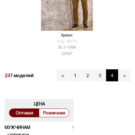
брюки
Код: 28273
35.3-5366
Я
2230
237
моделей
<
1
2
3
4
>
ЦЕНА
Оптовая
Розничная
МУЖЧИНАМ