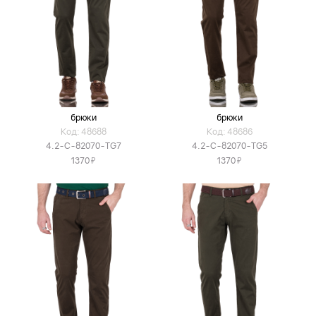
брюки
брюки
Код: 48688
Код: 48686
4.2-C-82070-TG7
4.2-C-82070-TG5
Я
Я
1370
1370