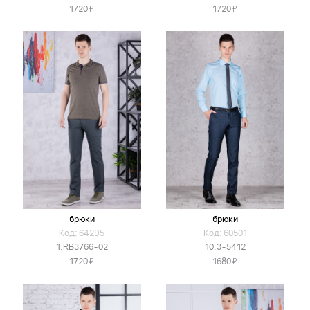
Я
Я
1720
1720
брюки
брюки
Код: 64295
Код: 60501
1.RB3766-02
10.3-5412
Я
Я
1720
1680