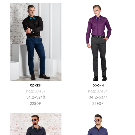
брюки
брюки
Код: 37437
Код: 37434
34.2-5248
34.2-5377
Я
Я
2290
2290