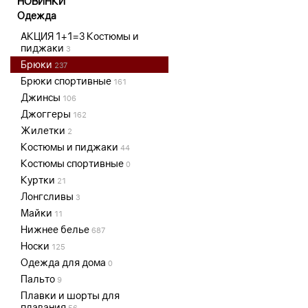
НОВИНКИ
Одежда
АКЦИЯ 1+1=3 Костюмы и
пиджаки
3
Брюки
237
Брюки спортивные
161
Джинсы
106
Джоггеры
162
Жилетки
2
Костюмы и пиджаки
44
Костюмы спортивные
0
Куртки
21
Лонгсливы
3
Майки
11
Нижнее белье
687
Носки
125
Одежда для дома
0
Пальто
9
Плавки и шорты для
плавания
56