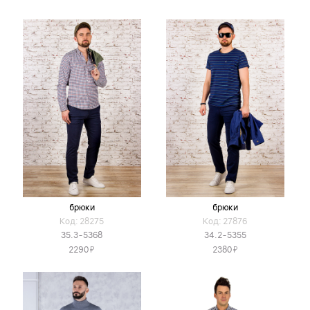
брюки
брюки
Код: 28275
Код: 27876
35.3-5368
34.2-5355
Я
Я
2290
2380