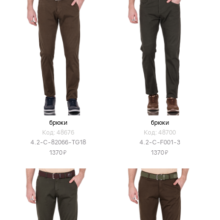
брюки
брюки
Код: 48676
Код: 48700
4.2-C-82066-TG18
4.2-C-F001-3
Я
Я
1370
1370