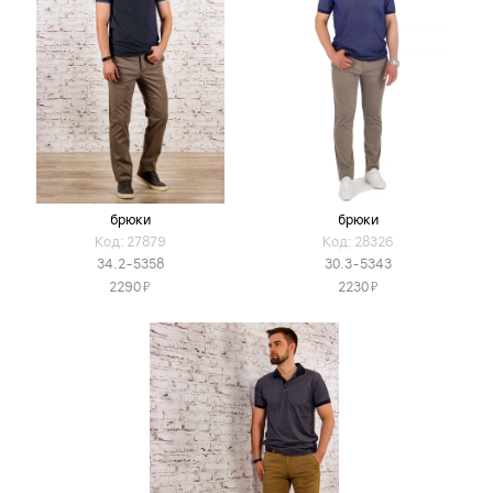
брюки
брюки
Код: 27879
Код: 28326
34.2-5358
30.3-5343
Я
Я
2290
2230