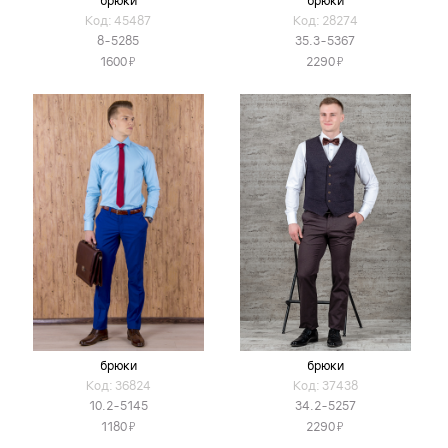
брюки
брюки
Код: 45487
Код: 28274
8-5285
35.3-5367
Я
Я
1600
2290
брюки
брюки
Код: 36824
Код: 37438
10.2-5145
34.2-5257
Я
Я
1180
2290