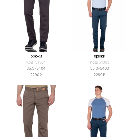
брюки
брюки
Код: 51364
Код: 51363
35.3-5404
35.3-5403
Я
Я
2290
2290