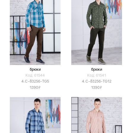
брюки
брюки
Код: 61544
Код: 61541
4.C-83256-TG5
4.C-83256-TG12
Я
Я
1390
1390