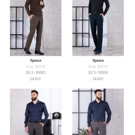
брюки
брюки
Код: 60518
Код: 60515
30.3-10062
30.3-10059
Я
Я
2430
2430