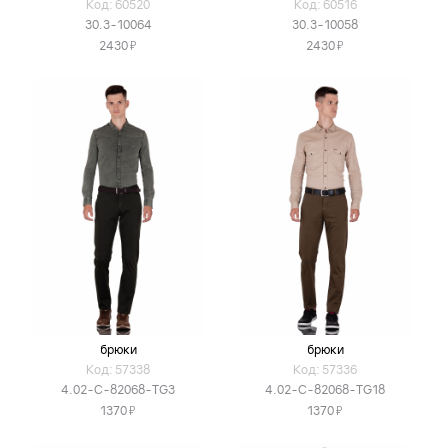
Код: 60520
Код: 60516
30.3-10064
30.3-10058
Я
Я
2430
2430
брюки
брюки
Код: 57338
Код: 57336
4.02-C-82068-TG3
4.02-C-82068-TG18
Я
Я
1370
1370