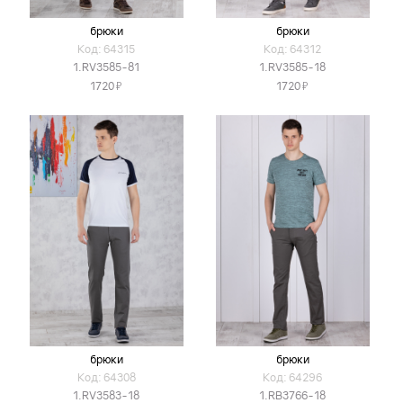
брюки
брюки
Код: 64315
Код: 64312
1.RV3585-81
1.RV3585-18
Я
Я
1720
1720
брюки
брюки
Код: 64308
Код: 64296
1.RV3583-18
1.RB3766-18