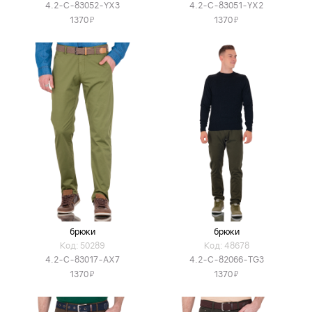
4.2-C-83052-YX3
4.2-C-83051-YX2
Я
Я
1370
1370
брюки
брюки
Код: 50289
Код: 48678
4.2-C-83017-AX7
4.2-C-82066-TG3
Я
Я
1370
1370