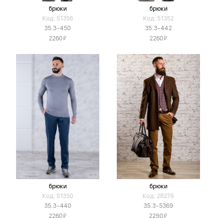
брюки
брюки
Код: 51356
Код: 51352
35.3-450
35.3-442
Я
Я
2260
2260
брюки
брюки
Код: 51350
Код: 28276
35.3-440
35.3-5369
Я
Я
2260
2290