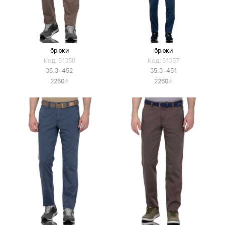
брюки
брюки
Код: 51358
Код: 51357
35.3-452
35.3-451
Я
Я
2260
2260