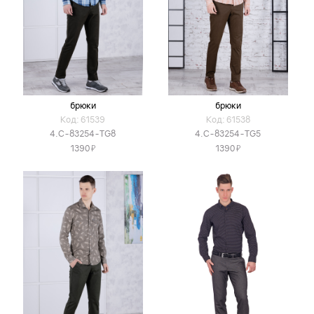
брюки
брюки
Код: 61539
Код: 61538
4.C-83254-TG8
4.C-83254-TG5
Я
Я
1390
1390