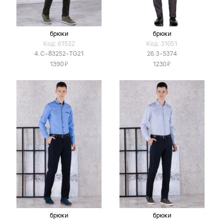
брюки
брюки
Код: 61532
Код: 31051
4.C-83252-TG21
26.3-5374
Я
Я
1390
1230
брюки
брюки