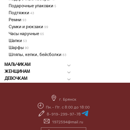
Подарочные упаковки
5
Подтяжки
43
Ремни
93
Сумки и рюкзаки
99
Часы наручные
65
Шапки
53
Шарфы
90
Шляпы, кепки, бейсболки
83
МАЛЬЧИКАМ
ЖЕНЩИНАМ
ДЕВОЧКАМ
г. Брянск
Пн.- Пт. с 8:00 до 18:00
8-919-299-97-78
1972594@mail.ru