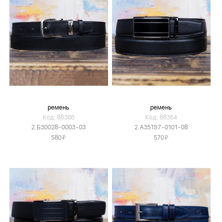
ремень
ремень
Код: 88366
Код: 88364
2.Б30028-0003-03
2.А35197-0101-08
Я
Я
580
570