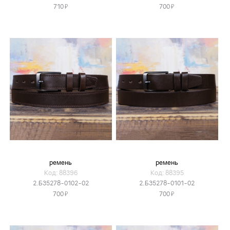
Я
Я
710
700
ремень
ремень
Код: 88396
Код: 88395
2.Б35278-0102-02
2.Б35278-0101-02
Я
Я
700
700