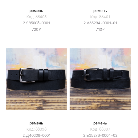
ремень
ремень
Код: 88405
Код: 88401
2.935008-0001
2.А35234-0001-01
Я
Я
720
710
ремень
ремень
Код: 88398
Код: 88397
2.Д40306-0001
2.Б35278-0004-02