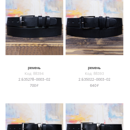
ремень
ремень
Код: 88394
Код: 88393
2.Б35278-0003-02
2.Б35022-0003-02
Я
Я
700
640