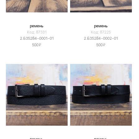
ремень
ремень
Код: 87331
Код: 87225
2.Б35284-0001-01
2.Б35284-0002-01
Я
Я
500
500