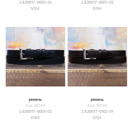
2.Б30017-0002-02
2.Б30017-0001-02
Я
Я
570
570
ремень
ремень
Код: 88349
Код: 88348
2.Б30017-0003-02
2.Б30017-0102-01
Я
Я
570
570