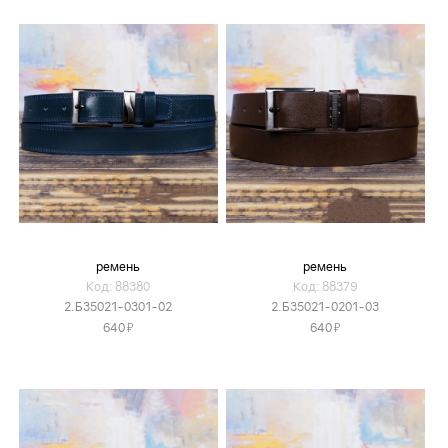
ремень
ремень
Код: 88380
Код: 88379
2.Б35021-0301-02
2.Б35021-0201-03
Я
Я
640
640