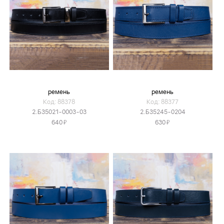
ремень
ремень
Код: 88378
Код: 88377
2.Б35021-0003-03
2.Б35245-0204
Я
Я
640
630