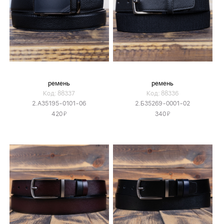
ремень
ремень
Код: 88337
Код: 88336
2.А35195-0101-06
2.Б35269-0001-02
Я
Я
420
340