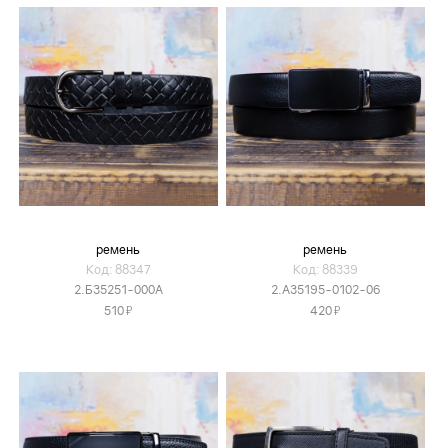
ремень
ремень
Код: 88347
Код: 88339
2.Б35251-000А
2.А35195-0102-06
Я
Я
510
420