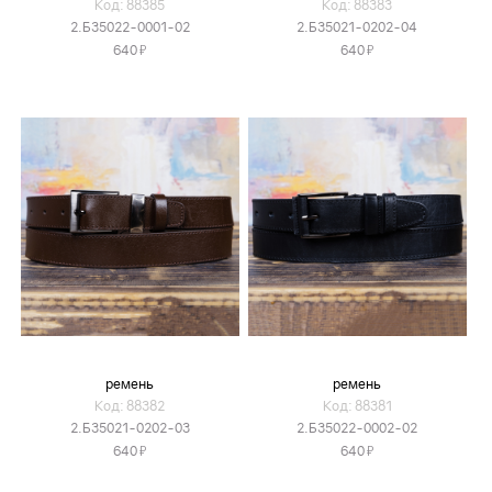
Код: 88385
Код: 88383
2.Б35022-0001-02
2.Б35021-0202-04
Я
Я
640
640
ремень
ремень
Код: 88382
Код: 88381
2.Б35021-0202-03
2.Б35022-0002-02
Я
Я
640
640