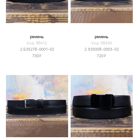
ремень
ремень
Код: 88412
Код: 88406
2.Б35278-0001-02
2.935008-0003-02
Я
Я
730
720