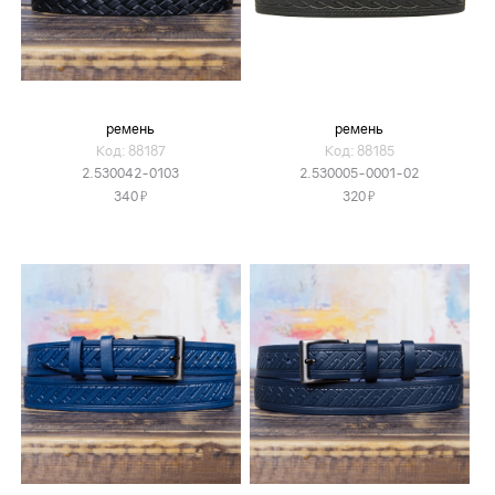
ремень
ремень
Код: 88187
Код: 88185
2.530042-0103
2.530005-0001-02
Я
Я
340
320