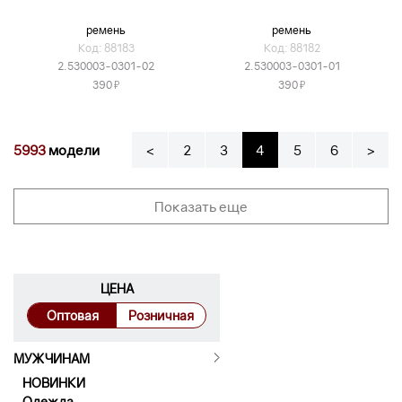
ремень
ремень
Код: 88183
Код: 88182
2.530003-0301-02
2.530003-0301-01
Я
Я
390
390
5993
модели
<
2
3
4
5
6
>
Показать еще
ЦЕНА
Оптовая
Розничная
МУЖЧИНАМ
НОВИНКИ
Одежда