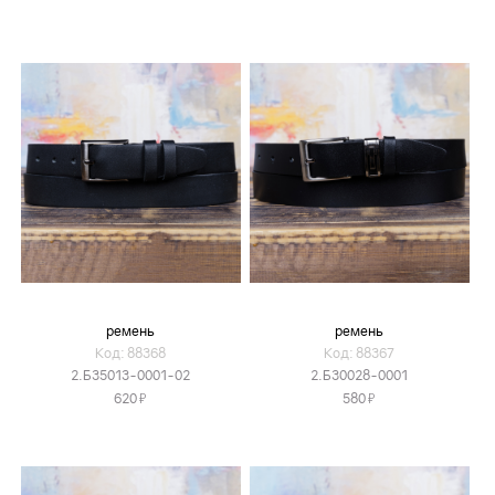
ремень
ремень
Код: 88368
Код: 88367
2.Б35013-0001-02
2.Б30028-0001
Я
Я
620
580