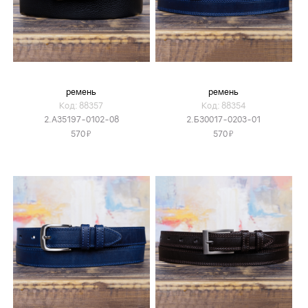
ремень
ремень
Код: 88357
Код: 88354
2.А35197-0102-08
2.Б30017-0203-01
Я
Я
570
570