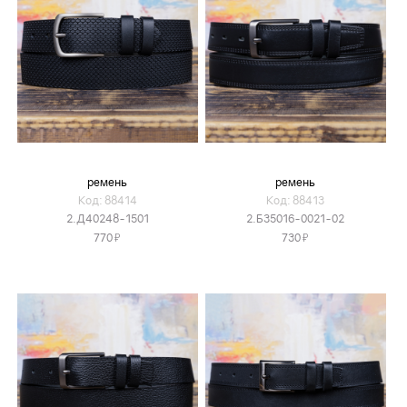
ремень
ремень
Код: 88414
Код: 88413
2.Д40248-1501
2.Б35016-0021-02
Я
Я
770
730