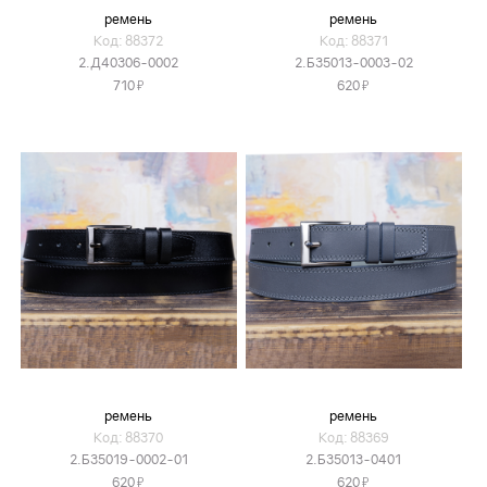
ремень
ремень
Код: 88372
Код: 88371
2.Д40306-0002
2.Б35013-0003-02
Я
Я
710
620
ремень
ремень
Код: 88370
Код: 88369
2.Б35019-0002-01
2.Б35013-0401
Я
Я
620
620