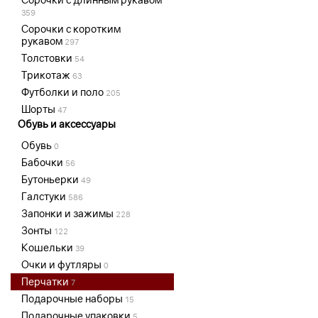
359
Сорочки с коротким
рукавом
297
Толстовки
54
Трикотаж
63
Футболки и поло
205
Шорты
47
Обувь и аксессуары
Обувь
0
Бабочки
56
Бутоньерки
49
Галстуки
586
Запонки и зажимы
228
Зонты
122
Кошельки
39
Очки и футляры
0
Перчатки
7
Подарочные наборы
15
Подарочные упаковки
5