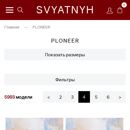
0
SVYATNYH
Главная
—
PLONEER
PLONEER
Показать размеры
Фильтры
5993
модели
<
2
3
4
5
6
>