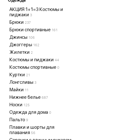
АКЦИЯ 1+1=3 Костюмы и
пиджаки
3
Брюки
237
Брюки спортивные
161
Джинсы
106
Джоггеры
162
Жилетки
2
Костюмы и пиджаки
44
Костюмы спортивные
0
Куртки
21
Лонгсливы
3
Майки
11
Нижнее белье
687
Носки
125
Одежда для дома
0
Пальто
9
Плавки и шорты для
плавания
56
Сорочки с длинным рукавом