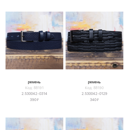
ремень
ремень
Код: 88191
Код: 88190
2.530042-0314
2.530042-0129
Я
Я
390
340