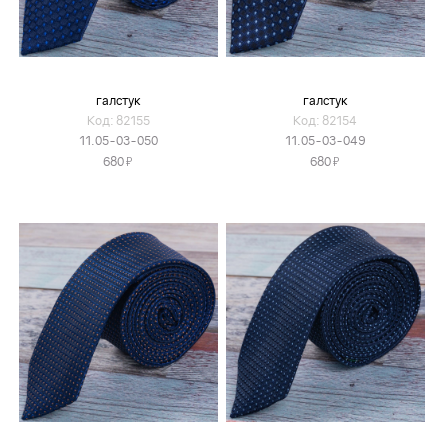
галстук
галстук
Код: 82155
Код: 82154
11.05-03-050
11.05-03-049
Я
Я
680
680