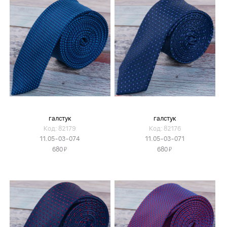
галстук
галстук
Код: 82179
Код: 82176
11.05-03-074
11.05-03-071
Я
Я
680
680