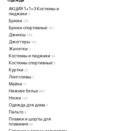
АКЦИЯ 1+1=3 Костюмы и
пиджаки
3
Брюки
237
Брюки спортивные
161
Джинсы
106
Джоггеры
162
Жилетки
2
Костюмы и пиджаки
45
Костюмы спортивные
0
Куртки
21
Лонгсливы
3
Майки
11
Нижнее белье
687
Носки
125
Одежда для дома
0
Пальто
9
Плавки и шорты для
плавания
56
Сорочки с длинным рукавом