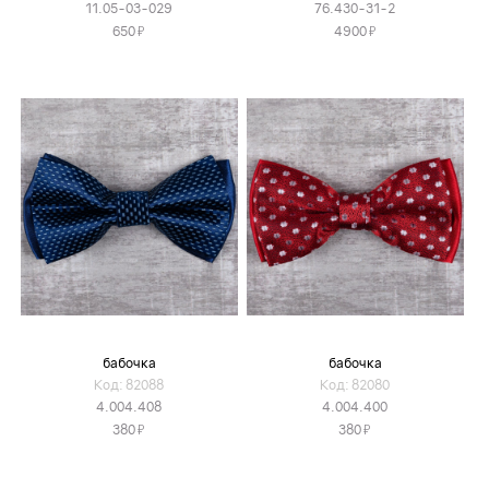
11.05-03-029
76.430-31-2
Я
Я
650
4900
бабочка
бабочка
Код: 82088
Код: 82080
4.004.408
4.004.400
Я
Я
380
380