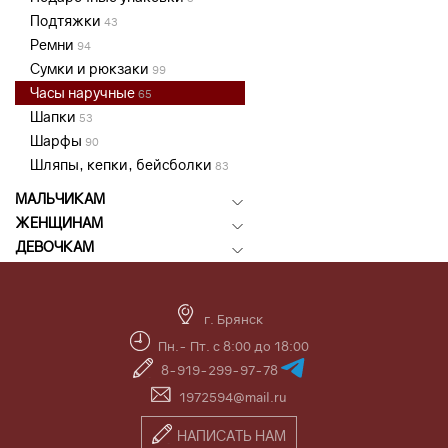
Подтяжки
43
Ремни
94
Сумки и рюкзаки
99
Часы наручные
65
Шапки
53
Шарфы
90
Шляпы, кепки, бейсболки
83
МАЛЬЧИКАМ
ЖЕНЩИНАМ
ДЕВОЧКАМ
г. Брянск
Пн.- Пт. с 8:00 до 18:00
8-919-299-97-78
1972594@mail.ru
НАПИСАТЬ НАМ