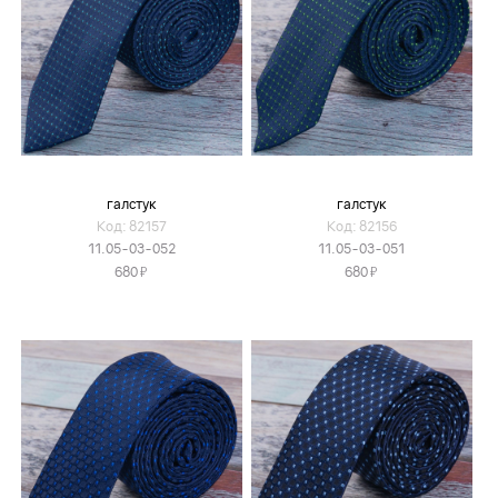
галстук
галстук
Код: 82157
Код: 82156
11.05-03-052
11.05-03-051
Я
Я
680
680