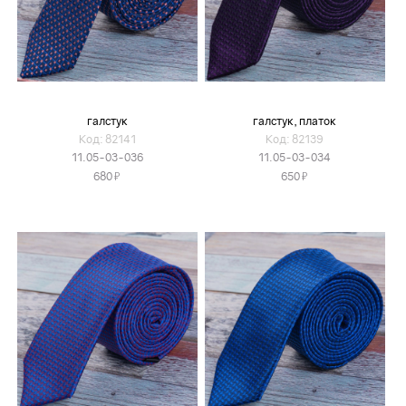
галстук
галстук, платок
Код: 82141
Код: 82139
11.05-03-036
11.05-03-034
Я
Я
680
650