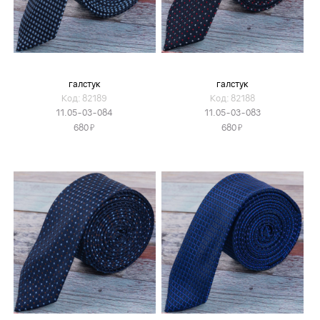
галстук
галстук
Код: 82189
Код: 82188
11.05-03-084
11.05-03-083
Я
Я
680
680