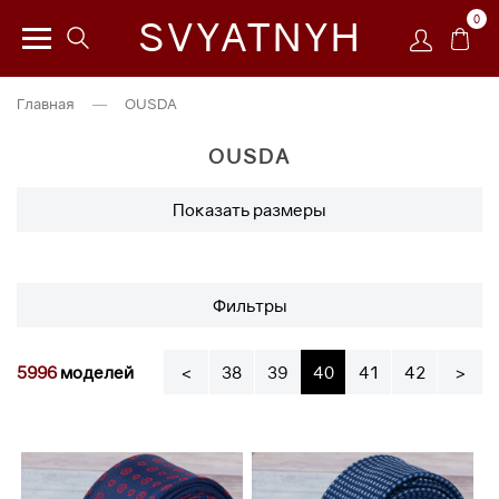
0
SVYATNYH
Главная
—
OUSDA
OUSDA
Показать размеры
Фильтры
5996
моделей
<
38
39
40
41
42
>