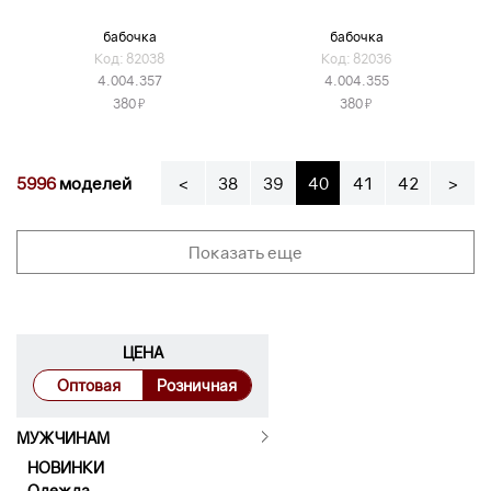
бабочка
бабочка
Код: 82038
Код: 82036
4.004.357
4.004.355
Я
Я
380
380
5996
моделей
<
38
39
40
41
42
>
Показать еще
ЦЕНА
Оптовая
Розничная
МУЖЧИНАМ
НОВИНКИ
Одежда