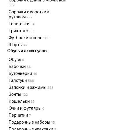
359
Сорочки с коротким
рукавом
297
Толстовки
54
Трикотаж
63
Футболки и поло
205
Шорты
47
Обувь и аксессуары
Обувь
0
Бабочки
56
Бутоньерки
49
Галстуки
586
Запонки и зажимы
228
Зонты
122
Кошельки
39
Очки и футляры
0
Перчатки
7
Подарочные наборы
15
Подарочные упаковки
5