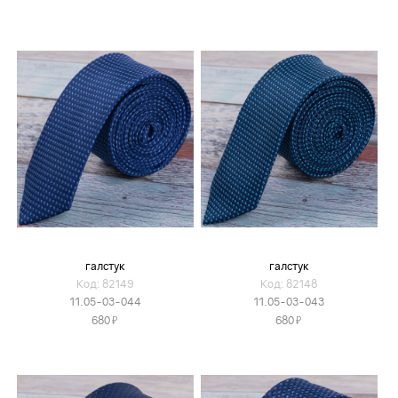
галстук
галстук
Код: 82149
Код: 82148
11.05-03-044
11.05-03-043
Я
Я
680
680