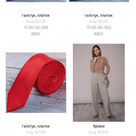
галстук, платок
галстук, платок
Код: 82138
Код: 82137
11.05-03-033
11.05-03-032
Я
Я
650
650
галстук, платок
брюки
Код: 82134
Код: 82514