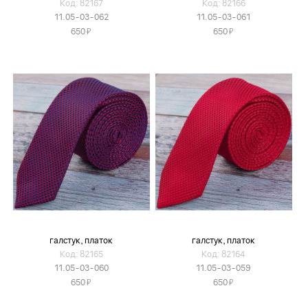
Код: 82167
Код: 82166
11.05-03-062
11.05-03-061
Я
Я
650
650
галстук, платок
галстук, платок
Код: 82165
Код: 82164
11.05-03-060
11.05-03-059
Я
Я
650
650