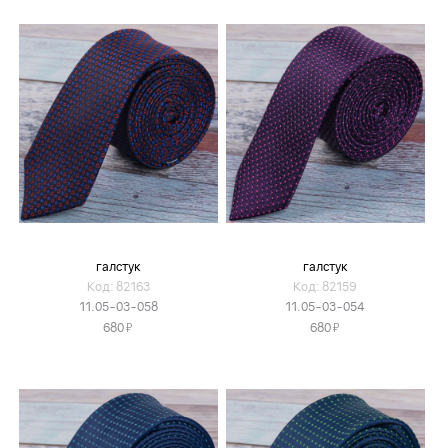
галстук
галстук
Код: 82163
Код: 82159
11.05-03-058
11.05-03-054
Я
Я
680
680