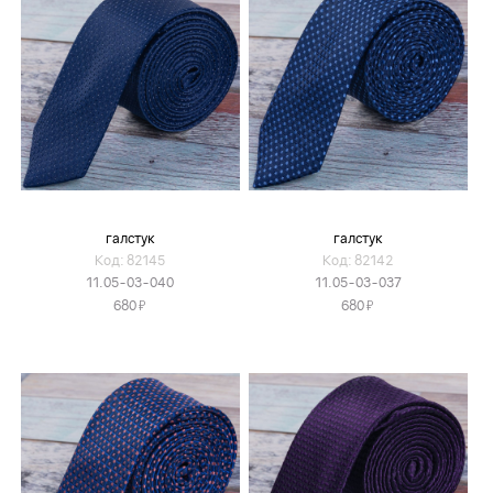
галстук
галстук
Код: 82145
Код: 82142
11.05-03-040
11.05-03-037
Я
Я
680
680