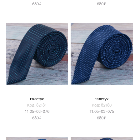
Я
Я
680
680
галстук
галстук
Код: 82181
Код: 82180
11.05-03-076
11.05-03-075
Я
Я
680
680