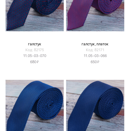
галстук
галстук, платок
Код: 82175
Код: 82171
11.05-03-070
11.05-03-066
Я
Я
680
650