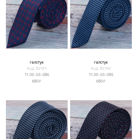
галстук
галстук
Код: 82191
Код: 82190
11.05-03-086
11.05-03-085
Я
Я
680
680