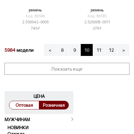
ремень
ремень
Код: 86586
Код: 86585
2.530042-0005
2.525008-0011
Я
Я
740
270
5984
модели
<
8
9
10
11
12
>
Показать еще
ЦЕНА
Оптовая
Розничная
МУЖЧИНАМ
НОВИНКИ
Одежда