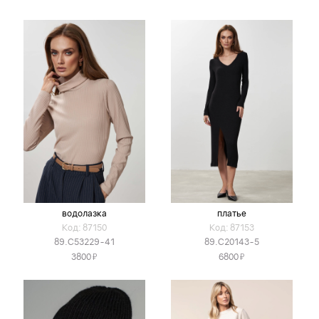
водолазка
платье
Код: 87150
Код: 87153
89.С53229-41
89.С20143-5
Я
Я
3800
6800