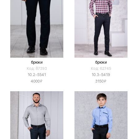
брюки
брюки
Код: 87393
Код: 62745
10.2-5541
10.3-5419
Я
Я
4000
3150