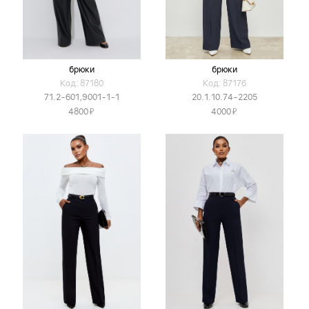
брюки
брюки
Код: 87180
Код: 87176
71.2-601,9001-1-1
20.1.10.74-2205
Я
Я
4800
4000