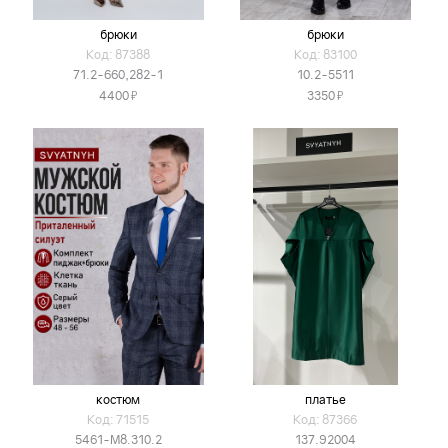
брюки
брюки
Код: 87388
Код: 83100
71.2-660,282-1
10.2-5511
Я
Я
4400
3350
костюм
платье
Код: 71515
Код: 87366
5461-М8.310.2
137.92004