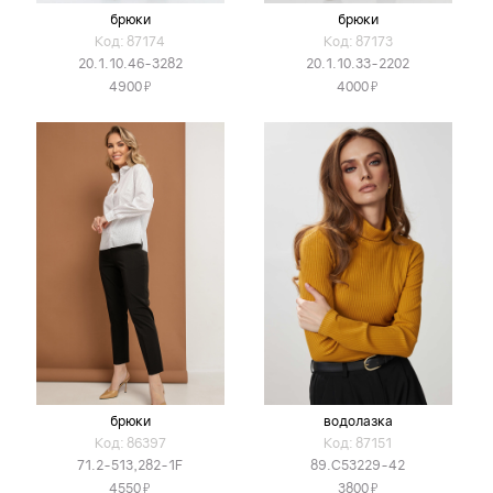
брюки
брюки
Код: 87174
Код: 87173
20.1.10.46-3282
20.1.10.33-2202
Я
Я
4900
4000
брюки
водолазка
Код: 86397
Код: 87151
71.2-513,282-1F
89.С53229-42
Я
Я
4550
3800