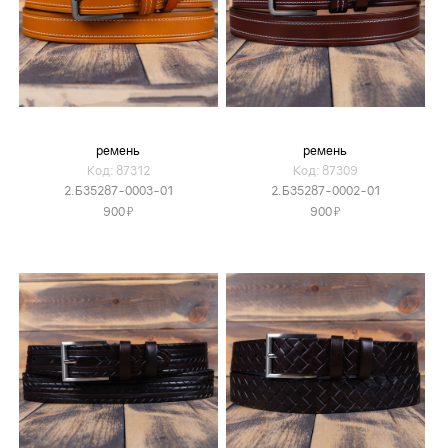
ремень
ремень
Код: 87312
Код: 87309
2.Б35287-0003-01
2.Б35287-0002-01
Я
Я
900
900