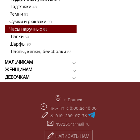
Подтяжки
43
Ремни
93
Сумки и рюкзаки
99
Часы наручные
65
Шапки
53
Шарфы
90
Шляпы, кепки, бейсболки
83
МАЛЬЧИКАМ
ЖЕНЩИНАМ
ДЕВОЧКАМ
г. Брянск
Пн.- Пт. с 8:00 до 18:00
8-919-299-97-78
1972594@mail.ru
НАПИСАТЬ НАМ