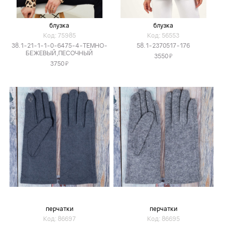
блузка
блузка
Код: 75985
Код: 56553
38.1-21-1-1-0-6475-4-ТЕМНО-
58.1-2370517-176
БЕЖЕВЫЙ,ПЕСОЧНЫЙ
Я
3550
Я
3750
перчатки
перчатки
Код: 86697
Код: 86695