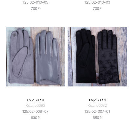
125.02-010-05
125.02-010-03
Я
Я
700
700
перчатки
перчатки
Код: 86692
Код: 86672
125.02-009-07
125.02-007-01
Я
Я
630
680