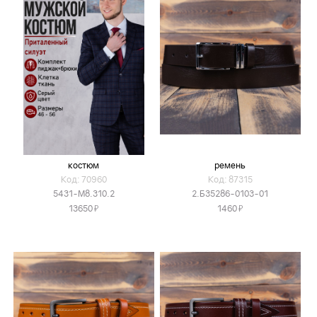
костюм
ремень
Код: 70960
Код: 87315
5431-М8.310.2
2.Б35286-0103-01
Я
Я
13650
1460