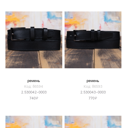
ремень
ремень
Код: 86594
Код: 86593
2.530042-0003
2.530043-0003
Я
Я
740
770