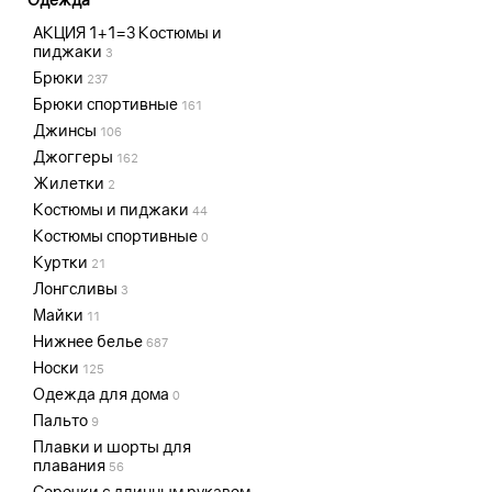
АКЦИЯ 1+1=3 Костюмы и
пиджаки
3
Брюки
237
Брюки спортивные
161
Джинсы
106
Джоггеры
162
Жилетки
2
Костюмы и пиджаки
44
Костюмы спортивные
0
Куртки
21
Лонгсливы
3
Майки
11
Нижнее белье
687
Носки
125
Одежда для дома
0
Пальто
9
Плавки и шорты для
плавания
56
Сорочки с длинным рукавом