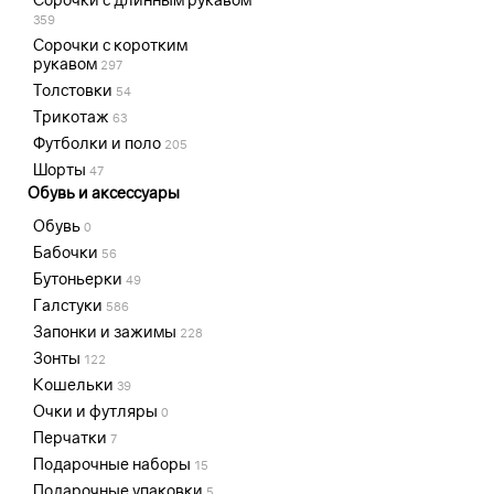
359
Сорочки с коротким
рукавом
297
Толстовки
54
Трикотаж
63
Футболки и поло
205
Шорты
47
Обувь и аксессуары
Обувь
0
Бабочки
56
Бутоньерки
49
Галстуки
586
Запонки и зажимы
228
Зонты
122
Кошельки
39
Очки и футляры
0
Перчатки
7
Подарочные наборы
15
Подарочные упаковки
5