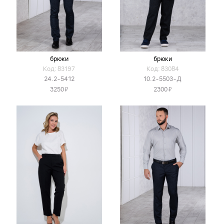
брюки
брюки
Код: 83197
Код: 83084
24.2-5412
10.2-5503-Д
Я
Я
3250
2300