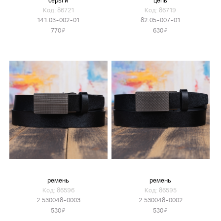
серьги
цепь
Код: 86721
Код: 86719
141.03-002-01
82.05-007-01
Я
Я
770
630
ремень
ремень
Код: 86596
Код: 86595
2.530048-0003
2.530048-0002
Я
Я
530
530