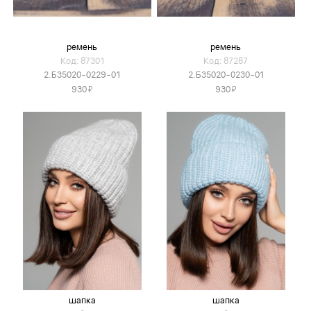
ремень
ремень
Код: 87301
Код: 87287
2.Б35020-0229-01
2.Б35020-0230-01
Я
Я
930
930
шапка
шапка