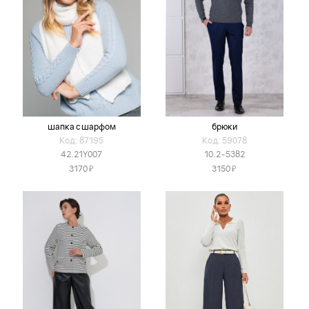
шапка с шарфом
брюки
Код: 87195
Код: 59078
42.21Y007
10.2-5382
Я
Я
3170
3150