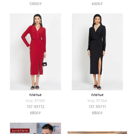
Я
Я
13650
4600
платье
платье
Код: 87365
Код: 87364
137.95712
137.95711
Я
Я
6800
6800