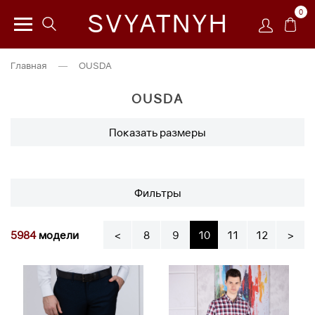
0
SVYATNYH
Главная
—
OUSDA
OUSDA
Показать размеры
Фильтры
5984
модели
<
8
9
10
11
12
>