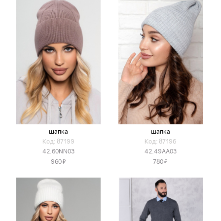
шапка
шапка
Код: 87199
Код: 87196
42.60NN03
42.49AA03
Я
Я
960
780