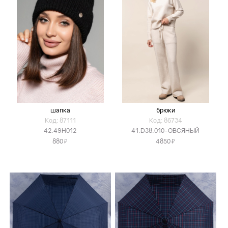
шапка
брюки
Код: 87111
Код: 86734
42.49H012
41.D38.010-ОВСЯНЫЙ
Я
Я
880
4850