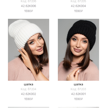
Код: 87206
Код: 87205
42.62K006
42.62K004
Я
Я
1590
1590
шапка
шапка
Код: 87204
Код: 87203
42.62K002
42.62K001
Я
Я
1590
1590