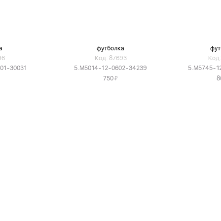
а
футболка
фут
96
Код: 87693
Код:
01-30031
5.M5014-12-0602-34239
5.M5745-1
Я
750
8