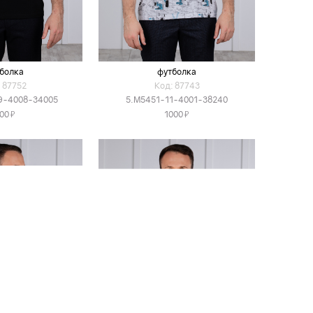
болка
футболка
 87752
Код: 87743
9-4008-34005
5.M5451-11-4001-38240
Я
Я
00
1000