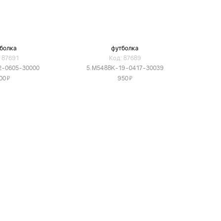
болка
футболка
 87691
Код: 87689
2-0605-30000
5.M5488K-19-0417-30039
Я
Я
00
950