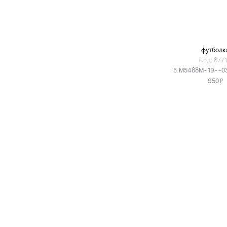
футболк
Код: 877
5.M5488M-19--0
Я
950