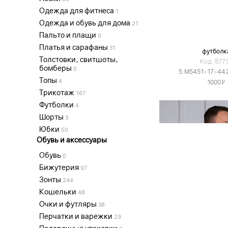
Одежда для фитнеса
1
Одежда и обувь для дома
21
Пальто и плащи
0
Платья и сарафаны
31
футболк
Толстовки, свитшоты,
Код: 877
бомберы
0
5.M5451-17-44
Топы
4
Я
1000
Трикотаж
167
Футболки
4
Шорты
3
Юбки
50
Обувь и аксессуары
Обувь
0
Бижутерия
97
Зонты
244
Кошельки
48
Очки и футляры
38
Перчатки и варежки
29