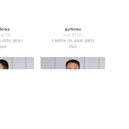
болка
футболка
 87738
Код: 87737
1-0701-38241
5.M5014-19-4008-35813
Я
Я
000
750