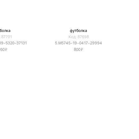
болка
футболка
 87701
Код: 87698
19-5320-37131
5.M5745-19-0417-29994
Я
Я
050
800