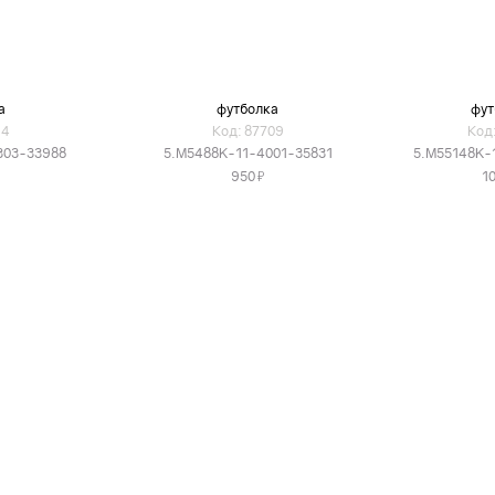
а
футболка
фут
14
Код: 87709
Код:
303-33988
5.M5488K-11-4001-35831
5.M55148K-
Я
950
1