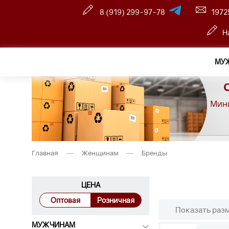
8 (919) 299-97-78
1972
Н
МУ
Мини
Главная
—
Женщинам
—
Бренды
ЦЕНА
Оптовая
Розничная
Показать раз
МУЖЧИНАМ