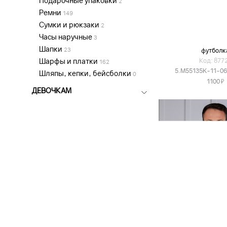
Подарочные упаковки
2
Ремни
149
Сумки и рюкзаки
2
Часы наручные
3
Шапки
23
футболк
Шарфы и платки
Код: 877
162
5.M55135K-11-0
Шляпы, кепки, бейсболки
0
Я
1100
ДЕВОЧКАМ