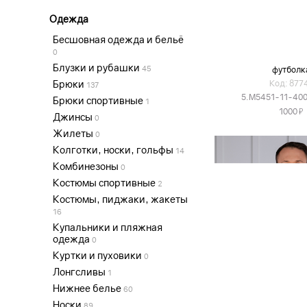
Одежда
Бесшовная одежда и бельё
0
Блузки и рубашки
45
футболк
Брюки
Код: 877
137
5.M5451-11-40
Брюки спортивные
1
Я
1000
Джинсы
0
Жилеты
0
Колготки, носки, гольфы
14
Комбинезоны
0
Костюмы спортивные
2
Костюмы, пиджаки, жакеты
16
Купальники и пляжная
одежда
0
Куртки и пуховики
0
Лонгсливы
1
Нижнее белье
60
Носки
89