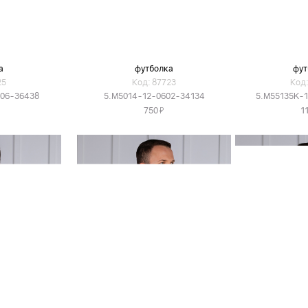
а
футболка
фут
25
Код: 87723
Код:
606-36438
5.M5014-12-0602-34134
5.M55135K-
Я
750
1