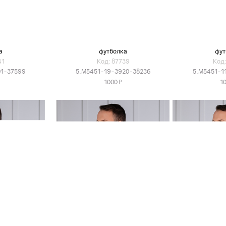
а
футболка
фут
41
Код: 87739
Код:
01-37599
5.M5451-19-3920-38236
5.M5451-1
Я
1000
1