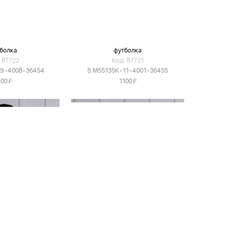
болка
футболка
 87722
Код: 87721
19-4008-36454
5.M55135K-11-4001-36455
Я
Я
100
1100