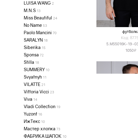
LUISA WANG
2
M.N.S
13
Miss Beautiful
24
No Name
53
футболк
Paolo Mancini
70
Код: 877
SARALYN
18
5.M55016K-19-0
Siberika
15
Я
1050
Sponsa
72
Stilla
18
SUMMERY
10
Svyatnyh
11
VILATTE
21
Vittoria Vicci
23
Viva
14
Vladi Collection
19
Yuzont
16
ИжТекс
10
Мастер хлопка
73
ФАБРИКА ШАПОК
10