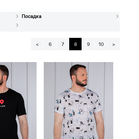
Посадка
<
6
7
8
9
10
>