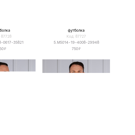
болка
футболка
 87728
Код: 87727
8-0617-35821
5.M5014-19-4008-29948
Я
Я
50
750