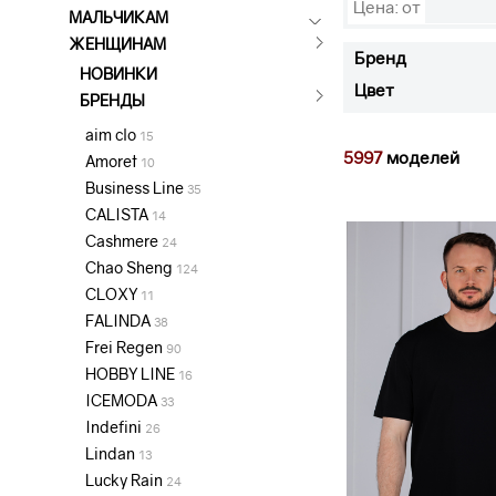
Цена: от
МАЛЬЧИКАМ
ЖЕНЩИНАМ
Бренд
НОВИНКИ
Цвет
БРЕНДЫ
aim clo
15
5997
моделей
Amoret
10
Business Line
35
CALISTA
14
Cashmere
24
Chao Sheng
124
CLOXY
11
FALINDA
38
Frei Regen
90
HOBBY LINE
16
ICEMODA
33
Indefini
26
Lindan
13
Lucky Rain
24