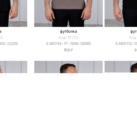
а
футболка
фут
55
Код: 87753
Код:
303-22205
5.M5745-17-1506-30060
5.M55112-1
Я
800
9