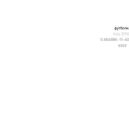
футболк
Код: 876
5.M5488K-11-40
Я
950