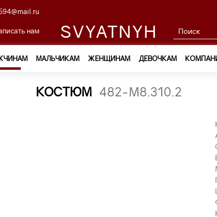
594@mail.ru
SVYATNYH
аписать нам
ЖЧИНАМ
МАЛЬЧИКАМ
ЖЕНЩИНАМ
ДЕВОЧКАМ
КОМПАН
ам
—
Одежда
—
Костюмы и пиджаки
—
костюм 482-М8.31
КОСТЮМ
482-М8.310.2