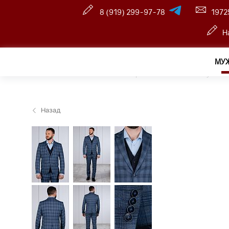
8 (919) 299-97-78
1972
Н
МУ
Главная
—
Розничный интернет магазин
—
Мужчин
Назад