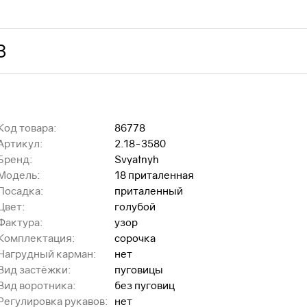
З
Код товара:
86778
Артикул:
2.18-3580
Бренд:
Svyatnyh
Модель:
18 приталенная
Посадка:
приталенный
Цвет:
голубой
Фактура:
узор
Комплектация:
сорочка
Нагрудный карман:
нет
Вид застёжки:
пуговицы
Вид воротника:
без пуговиц
Регулировка рукавов:
нет