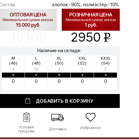
Состав:
хлопок-90%, полиэстер-10%
ОПТОВАЯ ЦЕНА
РОЗНИЧНАЯ ЦЕНА
Минимальная сумма заказа
Минимальная сумма заказа
15 000 руб.
1 руб.
1610
2950
v
v
Наличие на складе:
M
L
XL
XXL
XXXL
(46)
(48)
(50)
(52)
(54)
4
10
9
5
5
+
+
+
+
+
ДОБАВИТЬ В КОРЗИНУ
Условия
Избранное
Доставка
продажи