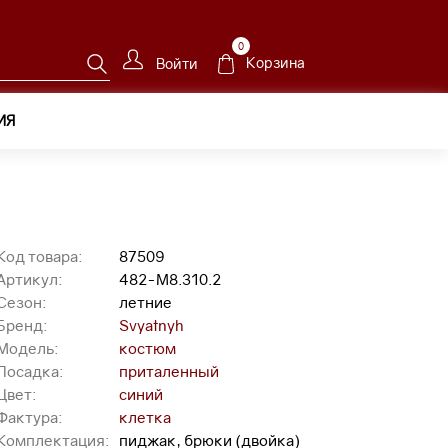
0
Корзина
Войти
ИЯ
0.2
Код товара:
87509
Артикул:
482-М8.310.2
Сезон:
летние
Бренд:
Svyatnyh
Модель:
костюм
Посадка:
приталенный
Цвет:
синий
Фактура:
клетка
Комплектация:
пиджак, брюки (двойка)