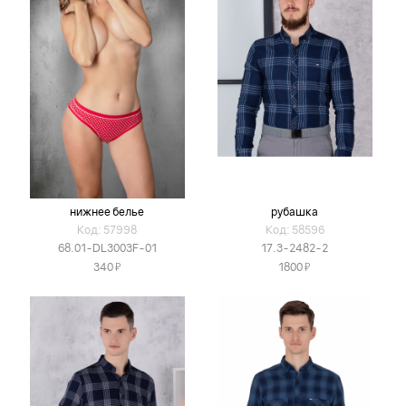
нижнее белье
рубашка
Код: 57998
Код: 58596
68.01-DL3003F-01
17.3-2482-2
Я
Я
340
1800