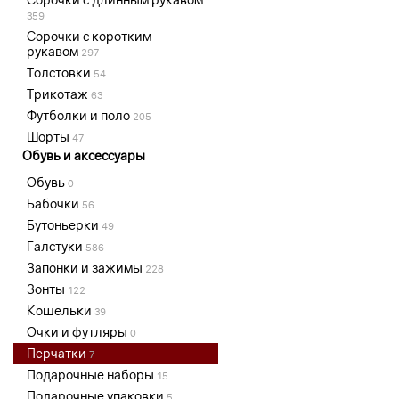
359
Сорочки с коротким
рукавом
297
Толстовки
54
Трикотаж
63
Футболки и поло
205
Шорты
47
Обувь и аксессуары
Обувь
0
Бабочки
56
Бутоньерки
49
Галстуки
586
Запонки и зажимы
228
Зонты
122
Кошельки
39
Очки и футляры
0
Перчатки
7
Подарочные наборы
15
Подарочные упаковки
5