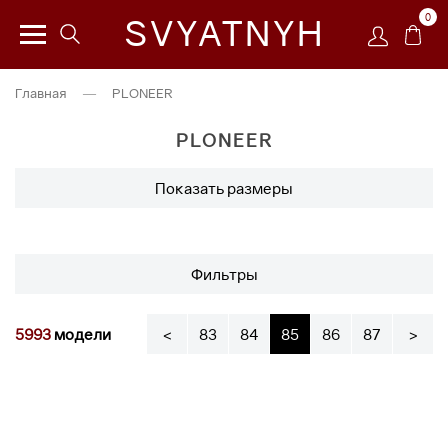
0
SVYATNYH
Главная
—
PLONEER
PLONEER
Показать размеры
Фильтры
5993
модели
<
83
84
85
86
87
>