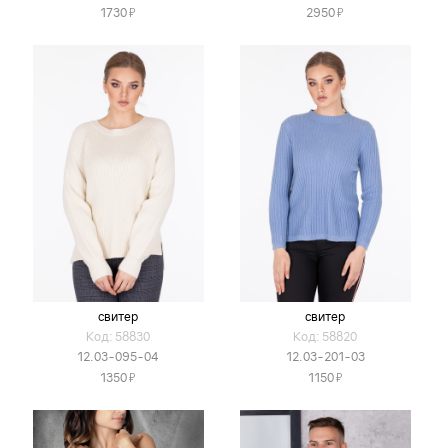
Я
Я
1730
2950
свитер
свитер
Код: 58830
Код: 58820
12.03-095-04
12.03-201-03
Я
Я
1350
1150