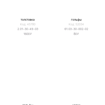
толстовка
гольфы
Код: 45780
Код: 52034
2.01-30-49-03
61.03-30-002-02
Я
Я
1600
80