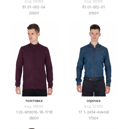
Код: 58369
Код: 58365
81.01-002-04
81.01-002-01
Я
Я
2050
2050
толстовка
сорочка
Код: 58044
Код: 57583
1.02-M10016-18-1718
17.1-2454-KAHVE
Я
Я
1800
1750