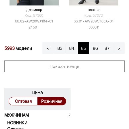
джемпер
платье
Код: 57360
Код: 57373
66.02-AW20WJ184-01
66.01-AW20WJ103А-01
Я
Я
2450
3000
5993
модели
<
83
84
85
86
87
>
Показать еще
ЦЕНА
Оптовая
Розничная
МУЖЧИНАМ
НОВИНКИ
Одежда