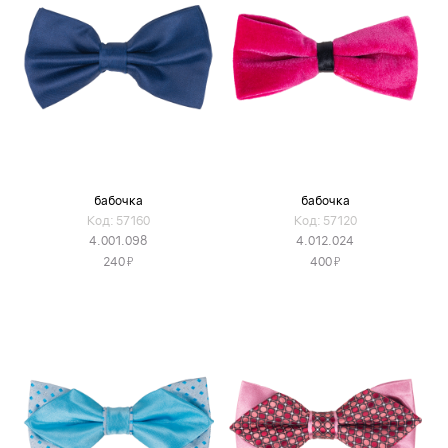
бабочка
бабочка
Код: 57160
Код: 57120
4.001.098
4.012.024
Я
Я
240
400