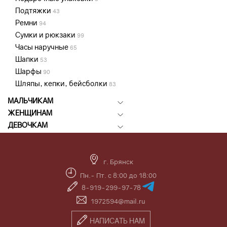
Подтяжки
43
Ремни
94
Сумки и рюкзаки
99
Часы наручные
65
Шапки
53
Шарфы
90
Шляпы, кепки, бейсболки
83
МАЛЬЧИКАМ
ЖЕНЩИНАМ
ДЕВОЧКАМ
г. Брянск
Пн.- Пт. с 8:00 до 18:00
8-919-299-97-78
1972594@mail.ru
НАПИСАТЬ НАМ