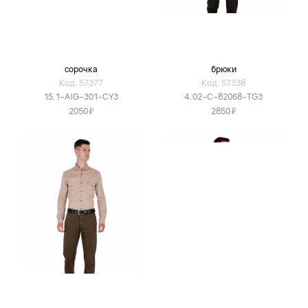
сорочка
брюки
Код: 57377
Код: 57338
15.1-AIG-301-CY3
4.02-C-82068-TG3
Я
Я
2050
2850