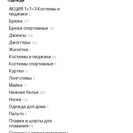
АКЦИЯ 1+1=3 Костюмы и
пиджаки
3
Брюки
237
Брюки спортивные
161
Джинсы
106
Джоггеры
162
Жилетки
2
Костюмы и пиджаки
44
Костюмы спортивные
0
Куртки
21
Лонгсливы
3
Майки
11
Нижнее белье
687
Носки
125
Одежда для дома
0
Пальто
9
Плавки и шорты для
плавания
56
Сорочки с длинным рукавом