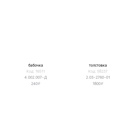
бабочка
толстовка
Код: 16511
Код: 58237
4.002.007-Д
2.03-2760-01
Я
Я
240
1800