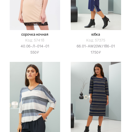
сорочка ночная
юбка
Код: 57418
Код: 57375
40.06-Л-014-01
66.01-AW20WJ186-01
Я
Я
550
1750