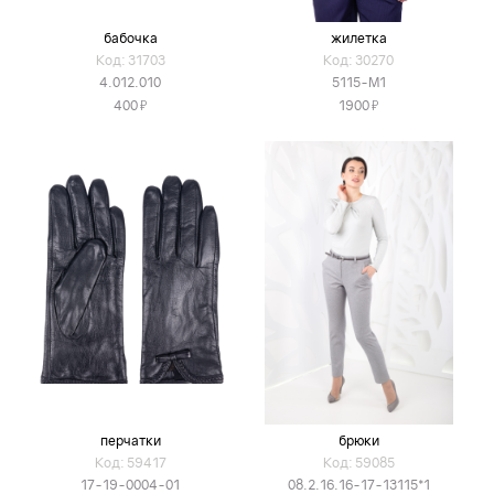
бабочка
жилетка
Код: 31703
Код: 30270
4.012.010
5115-М1
Я
Я
400
1900
перчатки
брюки
Код: 59417
Код: 59085
17-19-0004-01
08.2.16.16-17-13115*1