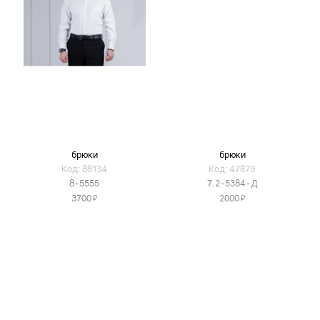
брюки
брюки
Код: 88134
Код: 47879
8-5555
7.2-5384-Д
Я
Я
3700
2000