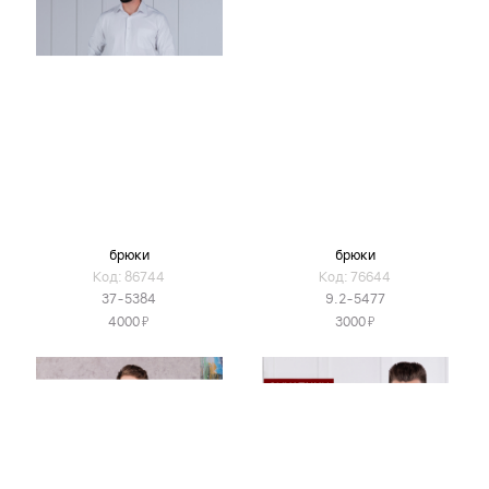
брюки
брюки
Код: 86744
Код: 76644
37-5384
9.2-5477
Я
Я
4000
3000