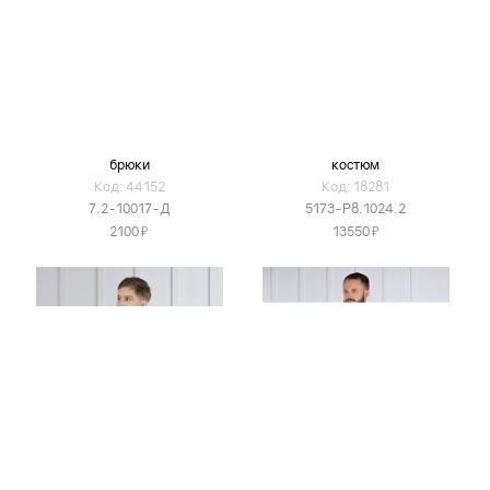
брюки
костюм
Код: 44152
Код: 18281
7.2-10017-Д
5173-Р8.1024.2
Я
Я
2100
13550