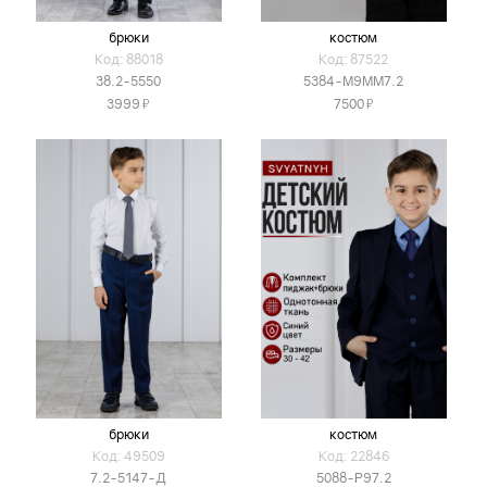
брюки
костюм
Код: 88018
Код: 87522
38.2-5550
5384-М9ММ7.2
Я
Я
3999
7500
брюки
костюм
Код: 49509
Код: 22846
7.2-5147-Д
5088-Р97.2