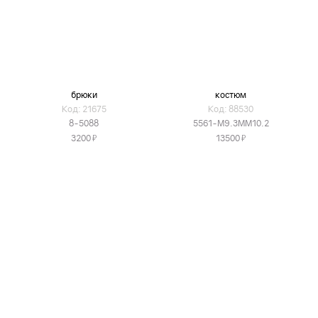
брюки
костюм
Код: 21675
Код: 88530
8-5088
5561-М9.3ММ10.2
Я
Я
3200
13500