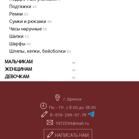
Подтяжки
43
Ремни
93
Сумки и рюкзаки
99
Часы наручные
65
Шапки
53
Шарфы
90
Шляпы, кепки, бейсболки
83
МАЛЬЧИКАМ
ЖЕНЩИНАМ
ДЕВОЧКАМ
г. Брянск
Пн.- Пт. с 8:00 до 18:00
8-919-299-97-78
1972594@mail.ru
НАПИСАТЬ НАМ