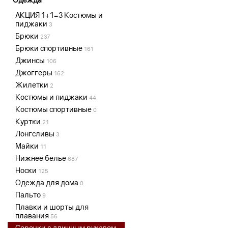
АКЦИЯ 1+1=3 Костюмы и
пиджаки
3
Брюки
237
Брюки спортивные
161
Джинсы
106
Джоггеры
162
Жилетки
2
Костюмы и пиджаки
44
Костюмы спортивные
0
Куртки
21
Лонгсливы
3
Майки
11
Нижнее белье
687
Носки
125
Одежда для дома
0
Пальто
9
Плавки и шорты для
плавания
56
Сорочки с длинным рукавом