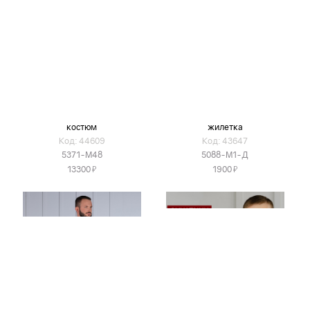
костюм
жилетка
Код: 44609
Код: 43647
5371-М48
5088-М1-Д
Я
Я
13300
1900