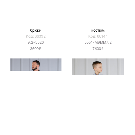
брюки
костюм
Код: 86392
Код: 88144
9.2-5526
5551-М9ММ7.2
Я
Я
3600
7800