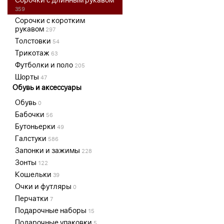
359
Сорочки с коротким
рукавом
297
Толстовки
54
Трикотаж
63
Футболки и поло
205
Шорты
47
Обувь и аксессуары
Обувь
0
Бабочки
56
Бутоньерки
49
Галстуки
586
Запонки и зажимы
228
Зонты
122
Кошельки
39
Очки и футляры
0
Перчатки
7
Подарочные наборы
15
Подарочные упаковки
5