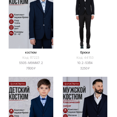
костюм
брюки
Код: 87223
Код: 44153
5505-М9ММ7.2
10.2-5384
Я
Я
7800
3250