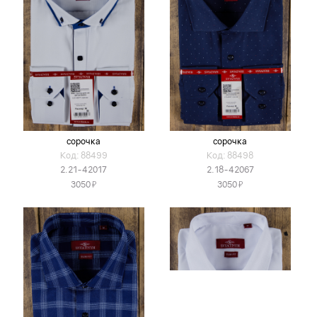
сорочка
сорочка
Код: 88499
Код: 88498
2.21-42017
2.18-42067
Я
Я
3050
3050