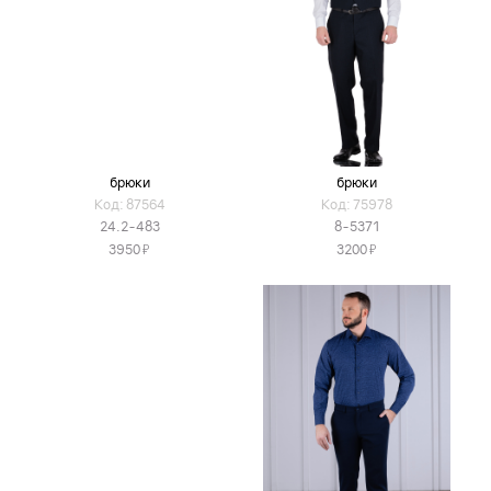
брюки
брюки
Код: 87564
Код: 75978
24.2-483
8-5371
Я
Я
3950
3200