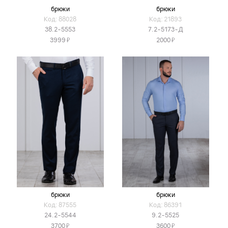
брюки
брюки
Код: 88028
Код: 21893
38.2-5553
7.2-5173-Д
Я
Я
3999
2000
брюки
брюки
Код: 87555
Код: 86391
24.2-5544
9.2-5525
Я
Я
3700
3600