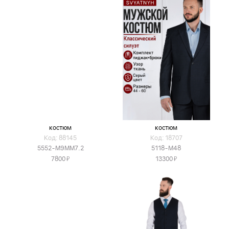
костюм
костюм
Код: 88145
Код: 18707
5552-М9ММ7.2
5118-М48
Я
Я
7800
13300