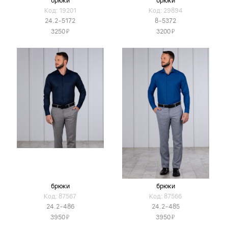
брюки
брюки
Код: 19201
Код: 29894
24.2-5172
8-5372
Я
Я
3250
3200
брюки
брюки
Код: 87567
Код: 87566
24.2-486
24.2-485
Я
Я
3950
3950