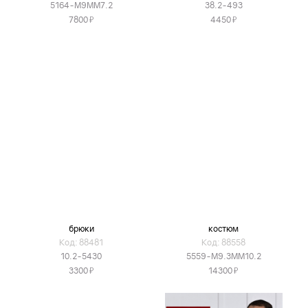
5164-М9ММ7.2
38.2-493
Я
Я
7800
4450
брюки
костюм
Код: 88481
Код: 88558
10.2-5430
5559-М9.3ММ10.2
Я
Я
3300
14300