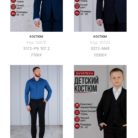
костюм
костюм
Код: 32676
Код: 30720
5172-Р9.107.2
5372-М48
Я
Я
7700
13300