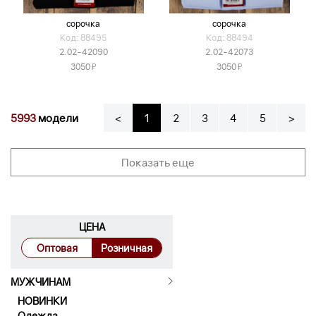
сорочка
сорочка
Код: 88495
Код: 88494
2.02-42090
2.02-42073
Я
Я
3050
3050
5993
модели
<
1
2
3
4
5
>
Показать еще
ЦЕНА
Оптовая
Розничная
МУЖЧИНАМ
НОВИНКИ
Одежда