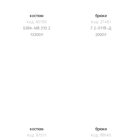
костюм
брюки
Код: 80783
Код: 27481
5384-М8.310.2
7.2-5118-Д
Я
Я
13300
2000
костюм
брюки
Код: 87511
Код: 88545