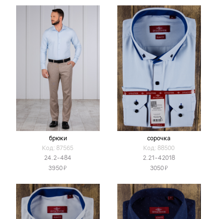
брюки
сорочка
Код: 87565
Код: 88500
24.2-484
2.21-42018
Я
Я
3950
3050