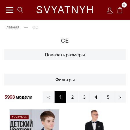
0
SVYATNYH
Главная
—
CE
CE
Показать размеры
Фильтры
5993
модели
<
1
2
3
4
5
>