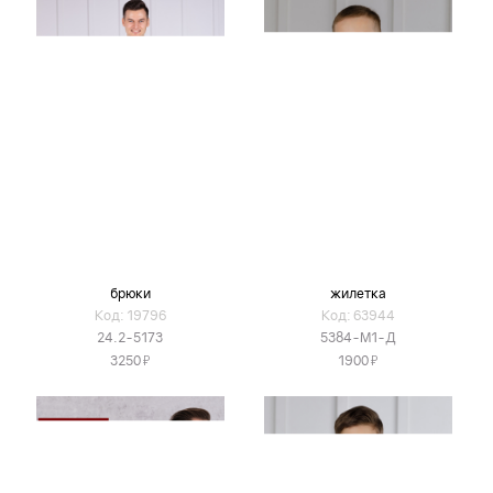
брюки
жилетка
Код: 19796
Код: 63944
24.2-5173
5384-М1-Д
Я
Я
3250
1900