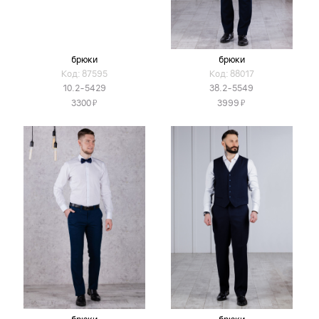
брюки
брюки
Код: 87595
Код: 88017
10.2-5429
38.2-5549
Я
Я
3300
3999