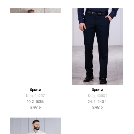
брюки
брюки
Код: 18257
Код: 80601
10.2-5088
24.2-5494
Я
Я
3250
3250