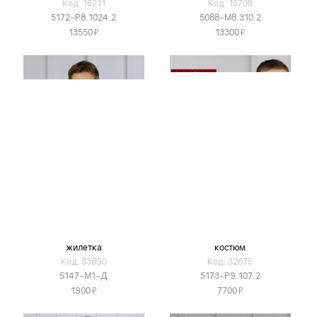
Код: 16211
Код: 15708
5172-Р8.1024.2
5088-М8.310.2
Я
Я
13550
13300
жилетка
костюм
Код: 53890
Код: 32675
5147-М1-Д
5173-Р9.107.2
Я
Я
1900
7700