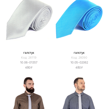
галстук
галстук
Код: 26119
Код: 26090
10.06-01357
10.05-02062
Я
Я
480
480