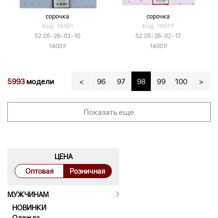
сорочка
сорочка
Код: 19681
Код: 19677
52.05-26-02-10
52.05-26-02-17
Я
Я
1400
1400
5993
модели
<
96
97
98
99
100
>
Показать еще
ЦЕНА
Оптовая
Розничная
МУЖЧИНАМ
НОВИНКИ
Одежда