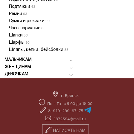
Подтяжки
43
Ремни
93
Сумки и рюкзаки
99
Часы наручные
65
Шапки
53
Шарфы
90
Шляпы, кепки, бейсболки
83
МАЛЬЧИКАМ
ЖЕНЩИНАМ
ДЕВОЧКАМ
г. Брянск
Пн.- Пт. с 8:00 до 18:00
8-919-299-97-78
1972594@mail.ru
НАПИСАТЬ НАМ