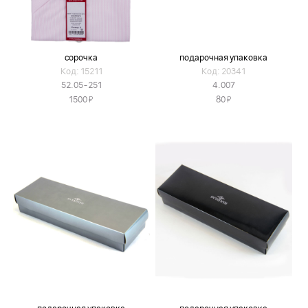
сорочка
подарочная упаковка
Код: 15211
Код: 20341
52.05-251
4.007
Я
Я
1500
80