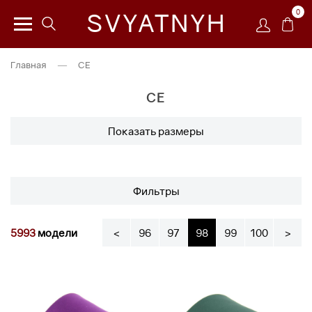
0
SVYATNYH
Главная
—
CE
CE
Показать размеры
Фильтры
5993
модели
<
96
97
98
99
100
>