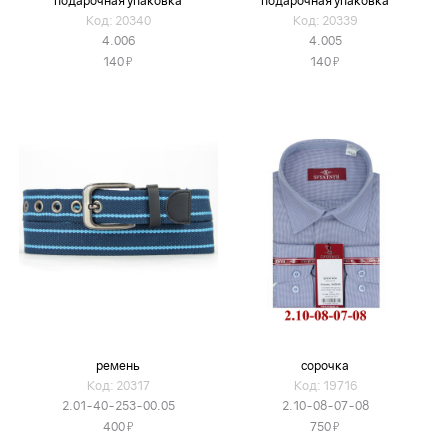
подарочная упаковка
подарочная упаковка
Код: 20340
Код: 20339
4.006
4.005
Я
Я
140
140
ремень
сорочка
Код: 20317
Код: 19716
2.01-40-253-00.05
2.10-08-07-08
Я
Я
400
750