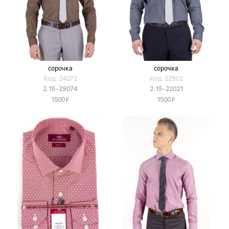
сорочка
сорочка
Код: 24072
Код: 22902
2.15-29074
2.15-22021
Я
Я
1500
1500