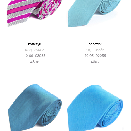
галстук
галстук
Код: 26403
Код: 26386
10.06-03035
10.05-02058
Я
Я
480
480