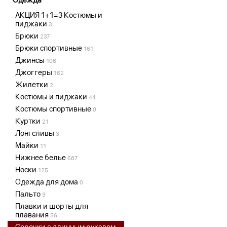
АКЦИЯ 1+1=3 Костюмы и
пиджаки
3
Брюки
237
Брюки спортивные
161
Джинсы
106
Джоггеры
162
Жилетки
2
Костюмы и пиджаки
44
Костюмы спортивные
0
Куртки
21
Лонгсливы
3
Майки
11
Нижнее белье
687
Носки
125
Одежда для дома
0
Пальто
9
Плавки и шорты для
плавания
56
Сорочки с длинным рукавом