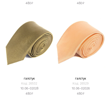
Я
Я
480
480
галстук
галстук
Код: 26532
Код: 26529
10.06-02028
10.06-02026
Я
Я
480
480