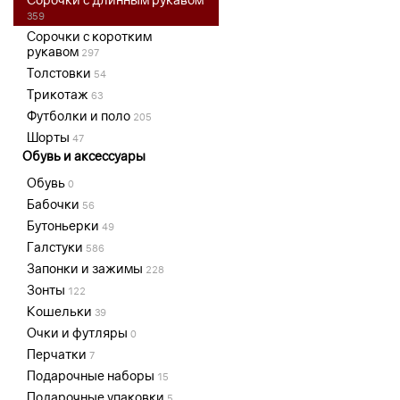
359
Сорочки с коротким
рукавом
297
Толстовки
54
Трикотаж
63
Футболки и поло
205
Шорты
47
Обувь и аксессуары
Обувь
0
Бабочки
56
Бутоньерки
49
Галстуки
586
Запонки и зажимы
228
Зонты
122
Кошельки
39
Очки и футляры
0
Перчатки
7
Подарочные наборы
15
Подарочные упаковки
5