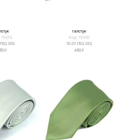
лстук
галстук
 19453
Код: 19450
.П02.055
10.07.П02.052
Я
Я
80
480