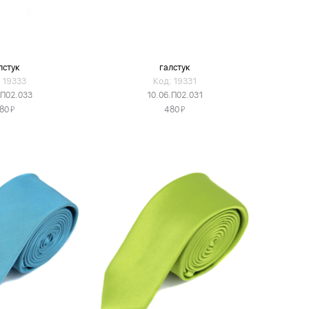
лстук
галстук
 19333
Код: 19331
.П02.033
10.06.П02.031
Я
Я
80
480