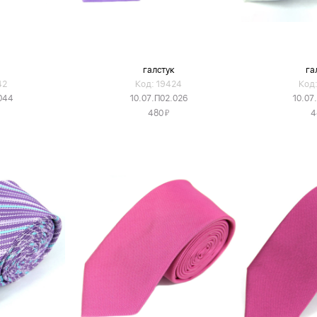
галстук
га
42
Код: 19424
Код:
044
10.07.П02.026
10.07
Я
480
4