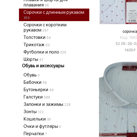
плавания
56
Сорочки с длинным рукавом
359
Сорочки с коротким
рукавом
297
сорочк
Толстовки
Код: 196
54
52.05-26-0
Трикотаж
63
Я
1400
Футболки и поло
205
Шорты
47
Обувь и аксессуары
Обувь
0
Бабочки
56
Бутоньерки
49
Галстуки
586
Запонки и зажимы
228
Зонты
122
Кошельки
39
Очки и футляры
0
Перчатки
7