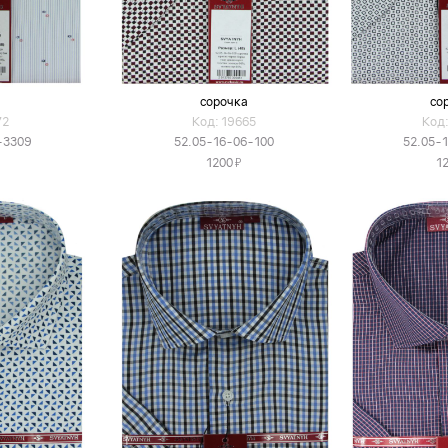
а
сорочка
со
72
Код: 19665
Код:
-3309
52.05-16-06-100
52.05-
Я
1200
1