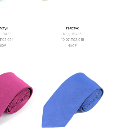
лстук
галстук
 19422
Код: 19416
.П02.024
10.07.П02.018
Я
Я
80
480