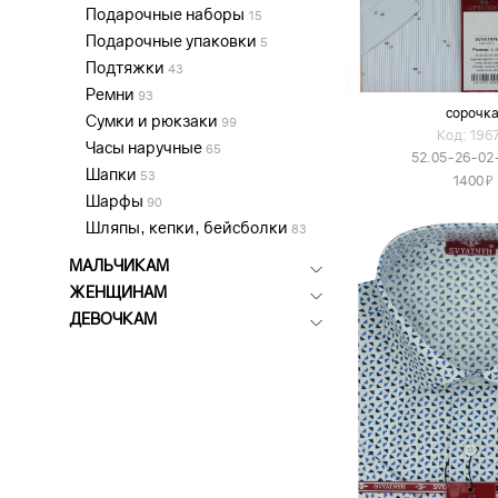
Подарочные наборы
15
Подарочные упаковки
5
Подтяжки
43
Ремни
93
сорочк
Сумки и рюкзаки
99
Код: 196
Часы наручные
65
52.05-26-02
Шапки
53
Я
1400
Шарфы
90
Шляпы, кепки, бейсболки
83
МАЛЬЧИКАМ
ЖЕНЩИНАМ
ДЕВОЧКАМ