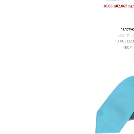
галстук
Код: 193
10.06.П02.
Я
480