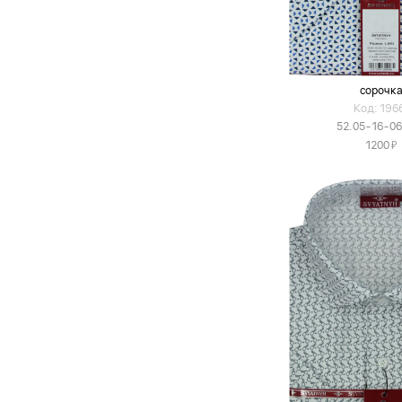
сорочк
Код: 196
52.05-16-0
Я
1200