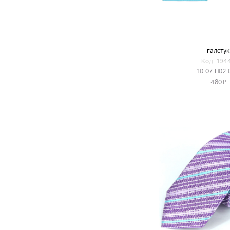
галстук
Код: 194
10.07.П02.
Я
480