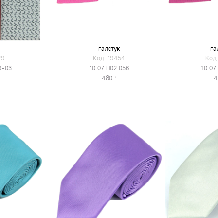
а
галстук
га
29
Код: 19454
Код:
6-03
10.07.П02.056
10.07
Я
480
4