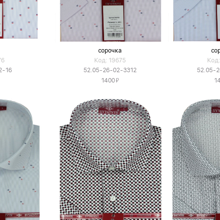
а
сорочка
со
76
Код: 19675
Код:
2-16
52.05-26-02-3312
52.05-2
Я
1400
1