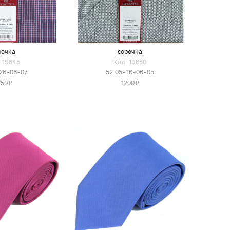
рочка
сорочка
 19645
Код: 19630
26-06-07
52.05-16-06-05
Я
Я
250
1200