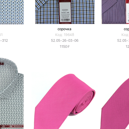
а
сорочка
со
61
Код: 19648
Код:
6-312
52.05-26-03-06
52.05-
Я
1150
1