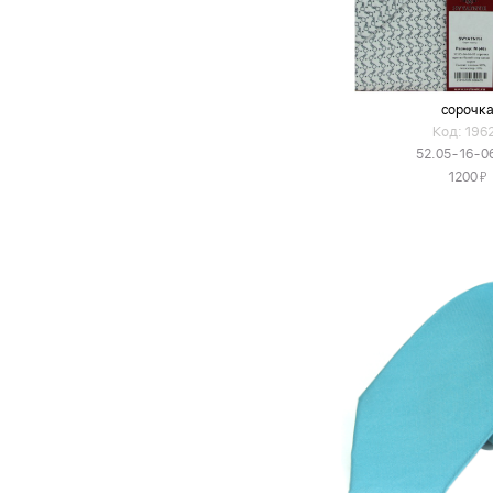
сорочк
Код: 196
52.05-16-0
Я
1200