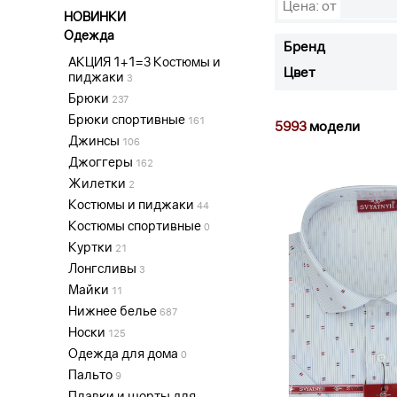
Цена: от
НОВИНКИ
Одежда
Бренд
АКЦИЯ 1+1=3 Костюмы и
Цвет
пиджаки
3
Брюки
237
Брюки спортивные
161
5993
модели
Джинсы
106
Джоггеры
162
Жилетки
2
Костюмы и пиджаки
44
Костюмы спортивные
0
Куртки
21
Лонгсливы
3
Майки
11
Нижнее белье
687
Носки
125
Одежда для дома
0
Пальто
9
Плавки и шорты для