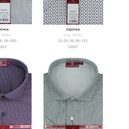
рочка
сорочка
 19664
Код: 19662
16-06-093
52.05-16-06-313
Я
Я
200
1200