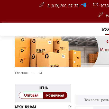
8 (919) 299-97-78
1972
Н
МУ
Мини
Главная
—
CE
ЦЕНА
Оптовая
Розничная
Показать раз
МУЖЧИНАМ