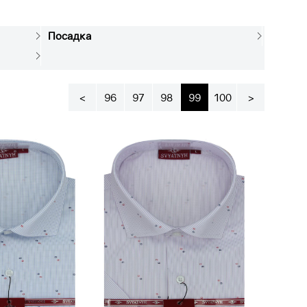
Посадка
<
96
97
98
99
100
>