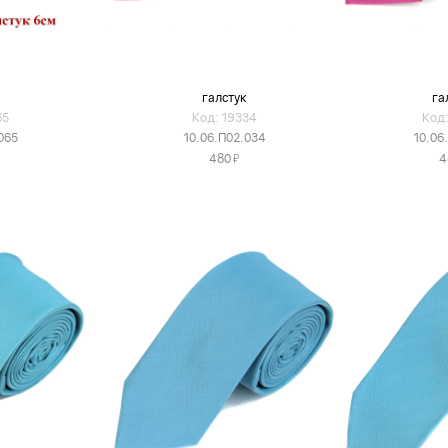
галстук
га
65
Код: 19334
Код:
065
10.06.П02.034
10.06
Я
480
4