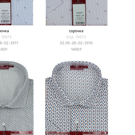
рочка
сорочка
 19674
Код: 19673
6-02-3311
52.05-26-02-3310
Я
Я
400
1400