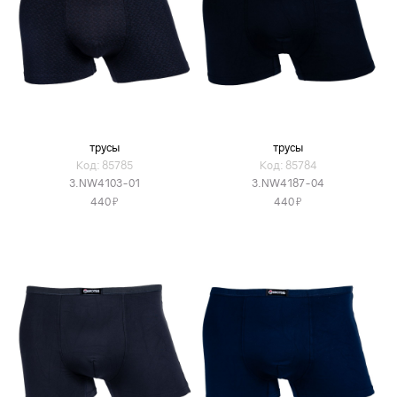
трусы
трусы
Код: 85785
Код: 85784
3.NW4103-01
3.NW4187-04
Я
Я
440
440