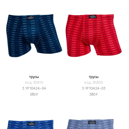
трусы
трусы
Код: 85810
Код: 85809
3.YF10424-04
3.YF10424-03
Я
Я
380
380