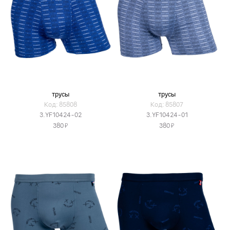
трусы
трусы
Код: 85808
Код: 85807
3.YF10424-02
3.YF10424-01
Я
Я
380
380