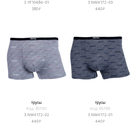
3.YF10484-01
3.NW4172-03
Я
Я
380
440
трусы
трусы
Код: 85790
Код: 85789
3.NW4172-02
3.NW4172-01
Я
Я
440
440