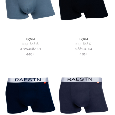
трусы
трусы
Код: 85818
Код: 85817
3.NW4082-01
3.88104-04
Я
Я
440
410