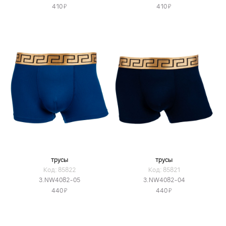
Я
Я
410
410
трусы
трусы
Код: 85822
Код: 85821
3.NW4082-05
3.NW4082-04
Я
Я
440
440