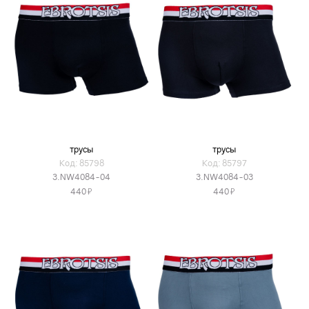
трусы
трусы
Код: 85798
Код: 85797
3.NW4084-04
3.NW4084-03
Я
Я
440
440