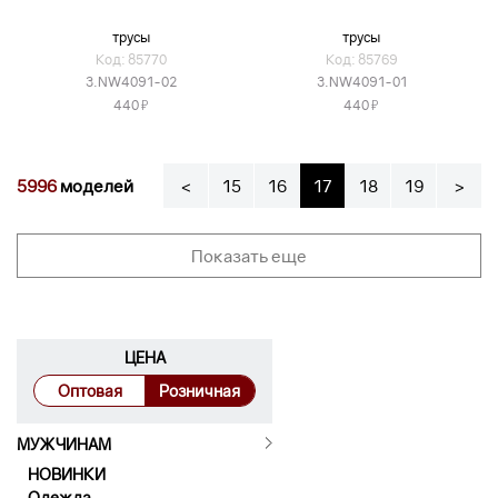
трусы
трусы
Код: 85770
Код: 85769
3.NW4091-02
3.NW4091-01
Я
Я
440
440
5996
моделей
<
15
16
17
18
19
>
Показать еще
ЦЕНА
Оптовая
Розничная
МУЖЧИНАМ
НОВИНКИ
Одежда