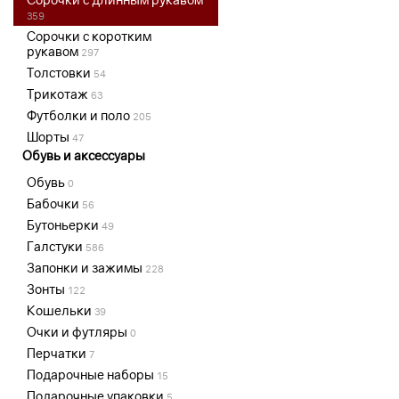
359
Сорочки с коротким
рукавом
297
Толстовки
54
Трикотаж
63
Футболки и поло
205
Шорты
47
Обувь и аксессуары
Обувь
0
Бабочки
56
Бутоньерки
49
Галстуки
586
Запонки и зажимы
228
Зонты
122
Кошельки
39
Очки и футляры
0
Перчатки
7
Подарочные наборы
15
Подарочные упаковки
5