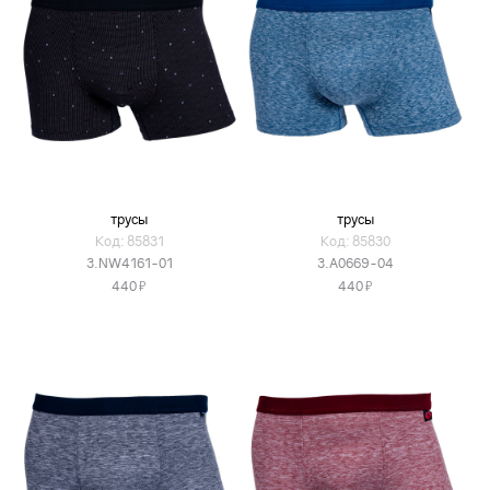
трусы
трусы
Код: 85831
Код: 85830
3.NW4161-01
3.A0669-04
Я
Я
440
440