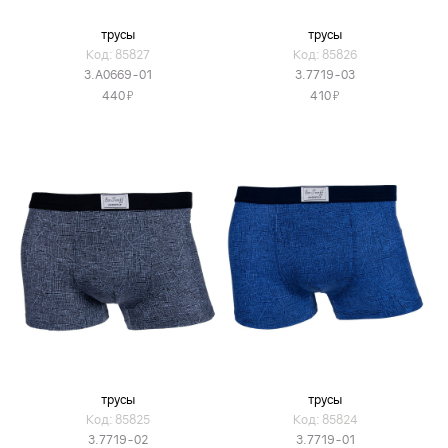
трусы
трусы
Код: 85827
Код: 85826
3.A0669-01
3.7719-03
Я
Я
440
410
трусы
трусы
Код: 85825
Код: 85824
3.7719-02
3.7719-01