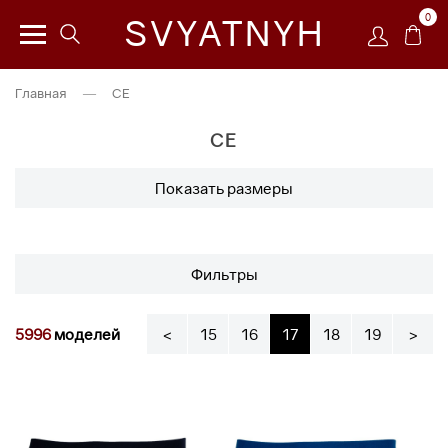
0
SVYATNYH
Главная
—
CE
CE
Показать размеры
Фильтры
5996
моделей
<
15
16
17
18
19
>