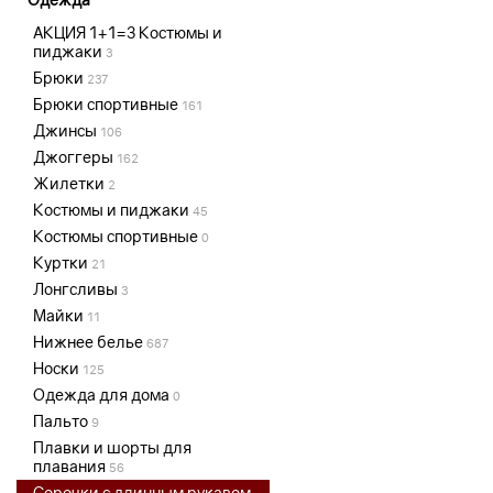
АКЦИЯ 1+1=3 Костюмы и
пиджаки
3
Брюки
237
Брюки спортивные
161
Джинсы
106
Джоггеры
162
Жилетки
2
Костюмы и пиджаки
45
Костюмы спортивные
0
Куртки
21
Лонгсливы
3
Майки
11
Нижнее белье
687
Носки
125
Одежда для дома
0
Пальто
9
Плавки и шорты для
плавания
56
Сорочки с длинным рукавом