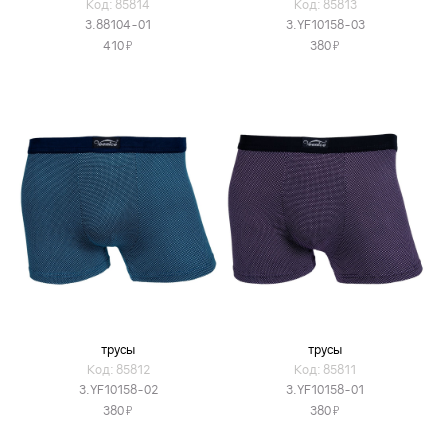
Код: 85814
Код: 85813
3.88104-01
3.YF10158-03
Я
Я
410
380
трусы
трусы
Код: 85812
Код: 85811
3.YF10158-02
3.YF10158-01
Я
Я
380
380