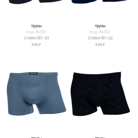
трусы
трусы
Код: 85783
Код: 85782
3.NW4187-03
3.NW4187-02
Я
Я
440
440