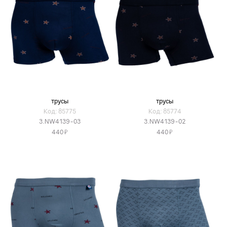
трусы
трусы
Код: 85775
Код: 85774
3.NW4139-03
3.NW4139-02
Я
Я
440
440