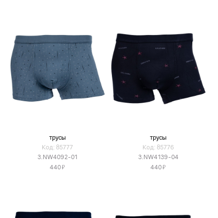
трусы
трусы
Код: 85777
Код: 85776
3.NW4092-01
3.NW4139-04
Я
Я
440
440