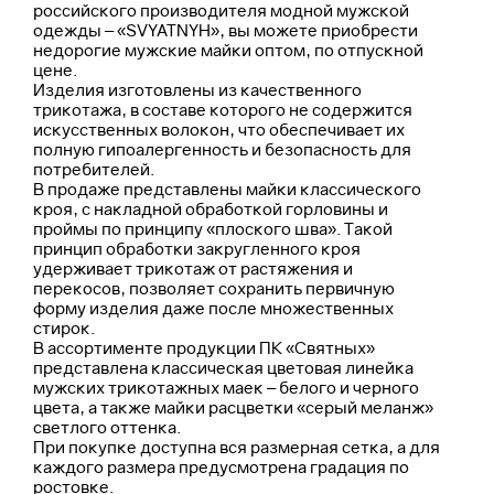
российского производителя модной мужской
одежды – «SVYATNYH», вы можете приобрести
недорогие мужские майки оптом, по отпускной
цене.
Изделия изготовлены из качественного
трикотажа, в составе которого не содержится
искусственных волокон, что обеспечивает их
полную гипоалергенность и безопасность для
потребителей.
В продаже представлены майки классического
кроя, с накладной обработкой горловины и
проймы по принципу «плоского шва». Такой
принцип обработки закругленного кроя
удерживает трикотаж от растяжения и
перекосов, позволяет сохранить первичную
форму изделия даже после множественных
стирок.
В ассортименте продукции ПК «Святных»
представлена классическая цветовая линейка
мужских трикотажных маек – белого и черного
цвета, а также майки расцветки «серый меланж»
светлого оттенка.
При покупке доступна вся размерная сетка, а для
каждого размера предусмотрена градация по
ростовке.