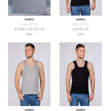
майка
майка
Код: 85175
Код: 79133
5.EURO_TEXTILE-04
5.PASA-03
Я
Я
250
510
майка
майка