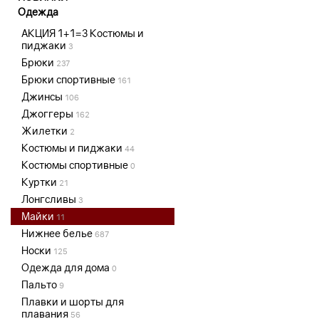
Одежда
АКЦИЯ 1+1=3 Костюмы и
пиджаки
3
Брюки
237
Брюки спортивные
161
Джинсы
106
Джоггеры
162
Жилетки
2
Костюмы и пиджаки
44
Костюмы спортивные
0
Куртки
21
Лонгсливы
3
Майки
11
Нижнее белье
687
Носки
125
Одежда для дома
0
Пальто
9
Плавки и шорты для
плавания
56