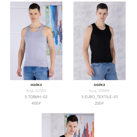
майка
майка
Код: 62183
Код: 55989
5.ТОВИН-02
5.EURO_TEXTILE-01
Я
Я
400
250