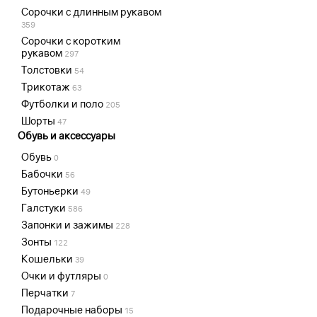
Сорочки с длинным рукавом
359
Сорочки с коротким
рукавом
297
Толстовки
54
Трикотаж
63
Футболки и поло
205
Шорты
47
Обувь и аксессуары
Обувь
0
Бабочки
56
Бутоньерки
49
Галстуки
586
Запонки и зажимы
228
Зонты
122
Кошельки
39
Очки и футляры
0
Перчатки
7
Подарочные наборы
15