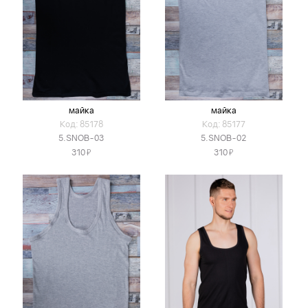
майка
майка
Код: 85178
Код: 85177
5.SNOB-03
5.SNOB-02
Я
Я
310
310