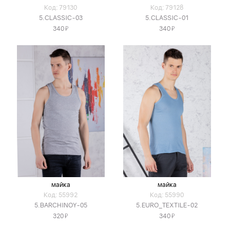
Код: 79130
Код: 79128
5.CLASSIC-03
5.CLASSIC-01
Я
Я
340
340
майка
майка
Код: 55992
Код: 55990
5.BARCHINOY-05
5.EURO_TEXTILE-02
Я
Я
320
340