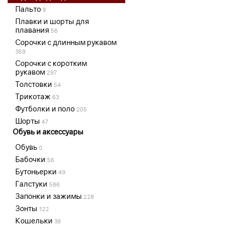
Пальто
9
Плавки и шорты для
плавания
56
Сорочки с длинным рукавом
359
Сорочки с коротким
рукавом
297
Толстовки
54
Трикотаж
63
Футболки и поло
205
Шорты
47
Обувь и аксессуары
Обувь
0
Бабочки
56
Бутоньерки
49
Галстуки
586
Запонки и зажимы
228
Зонты
122
Кошельки
39