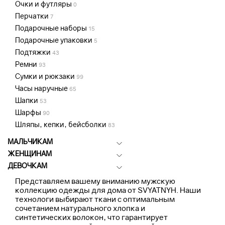
Очки и футляры
0
Перчатки
7
Подарочные наборы
15
Подарочные упаковки
5
Подтяжки
43
Ремни
93
Сумки и рюкзаки
99
Часы наручные
65
Шапки
53
Шарфы
90
Шляпы, кепки, бейсболки
83
МАЛЬЧИКАМ
ЖЕНЩИНАМ
ДЕВОЧКАМ
Представляем вашему вниманию мужскую
коллекцию одежды для дома от SVYATNYH. Наши
технологи выбирают ткани с оптимальным
сочетанием натурального хлопка и
синтетических волокон, что гарантирует