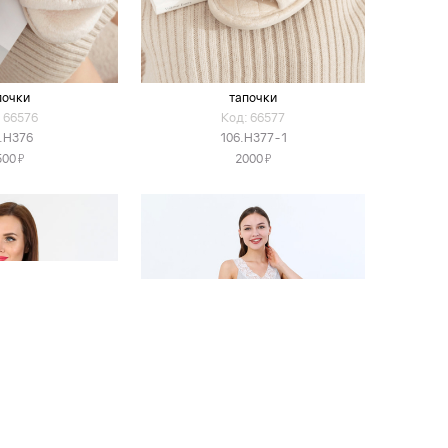
почки
тапочки
 66576
Код: 66577
.H376
106.H377-1
Я
Я
500
2000