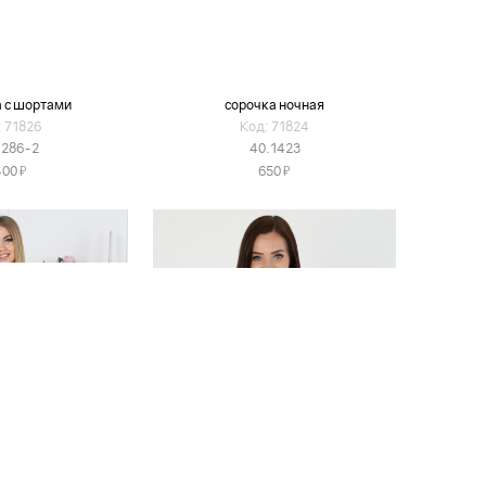
 с шортами
сорочка ночная
 71826
Код: 71824
1286-2
40.1423
Я
Я
400
650