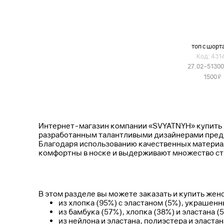
топ с шорт
Код: 431
27.02-5130
Я
1500
Интернет-магазин компании «SVYATNYH» купить 
разработанным талантливыми дизайнерами предп
Благодаря использованию качественных материа
комфортны в носке и выдерживают множество ст
В этом разделе вы можете заказать и купить же
из хлопка (95%) с эластаном (5%), украшен
из бамбука (57%), хлопка (38%) и эластана (
из нейлона и эластана, полиэстера и эластан