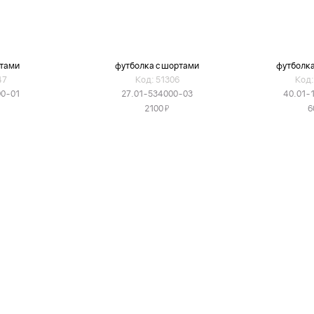
ртами
футболка с шортами
футболка
47
Код: 51306
Код:
00-01
27.01-534000-03
40.01-
Я
2100
6