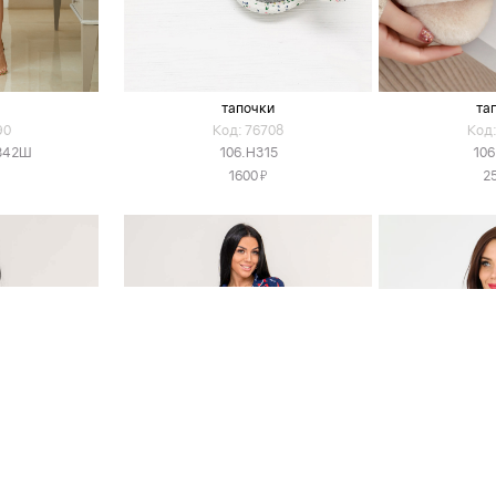
тапочки
та
90
Код: 76708
Код:
342Ш
106.H315
106
Я
1600
2