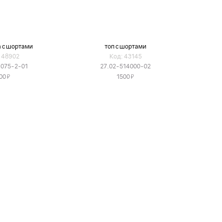
 с шортами
топ с шортами
 48902
Код: 43145
1075-2-01
27.02-514000-02
Я
Я
00
1500