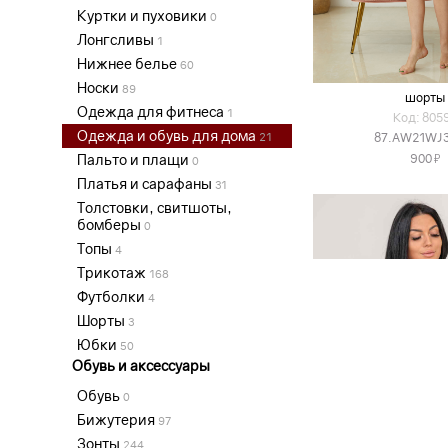
Куртки и пуховики
0
Лонгсливы
1
Нижнее белье
60
Носки
89
шорты
Одежда для фитнеса
1
Код: 805
Одежда и обувь для дома
21
87.AW21WJ
Я
Пальто и плащи
900
0
Платья и сарафаны
31
Толстовки, свитшоты,
бомберы
0
Топы
4
Трикотаж
168
Футболки
4
Шорты
3
Юбки
50
Обувь и аксессуары
Обувь
0
Бижутерия
97
Зонты
244