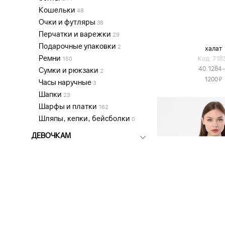
Кошельки
48
Очки и футляры
38
Перчатки и варежки
29
Подарочные упаковки
2
халат
Ремни
Код: 718
150
40.1284
Сумки и рюкзаки
2
Я
1200
Часы наручные
3
Шапки
23
Шарфы и платки
162
Шляпы, кепки, бейсболки
0
ДЕВОЧКАМ