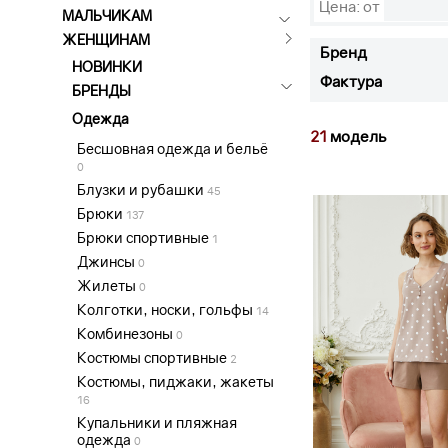
Цена: от
МАЛЬЧИКАМ
ЖЕНЩИНАМ
Бренд
НОВИНКИ
Фактура
БРЕНДЫ
Одежда
21
модель
Бесшовная одежда и бельё
0
Блузки и рубашки
45
Брюки
137
Брюки спортивные
1
Джинсы
0
Жилеты
0
Колготки, носки, гольфы
14
Комбинезоны
0
Костюмы спортивные
2
Костюмы, пиджаки, жакеты
16
Купальники и пляжная
одежда
0