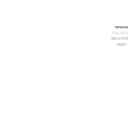
тапочк
Код: 665
106.H191
Я
1600