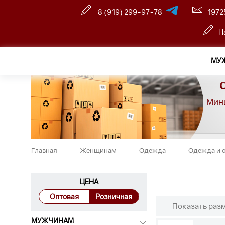
8 (919) 299-97-78
1972
Н
МУ
Мини
Главная
—
Женщинам
—
Одежда
—
Одежда и 
ЦЕНА
Оптовая
Розничная
Показать раз
МУЖЧИНАМ