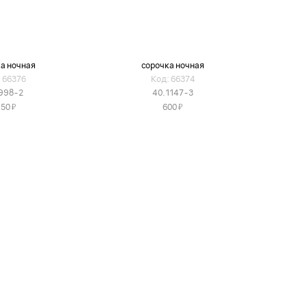
а ночная
сорочка ночная
 66376
Код: 66374
998-2
40.1147-3
Я
Я
150
600