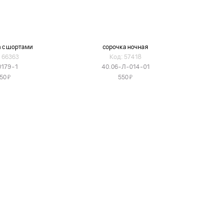
 с шортами
сорочка ночная
 66363
Код: 57418
0179-1
40.06-Л-014-01
Я
Я
50
550