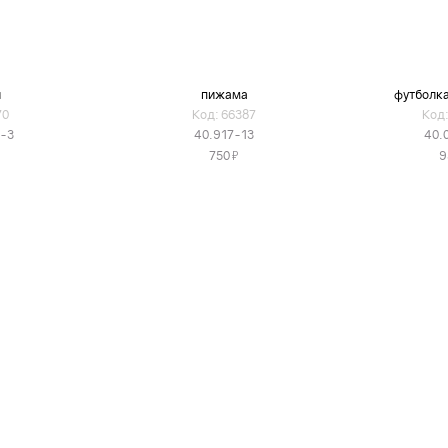
и
пижама
футболка
70
Код: 66387
Код:
0-3
40.917-13
40.
Я
750
9