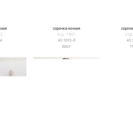
чная
сорочка ночная
сорочк
22
Код: 71821
Код:
-4
40.1013-8
40.
Я
600
1