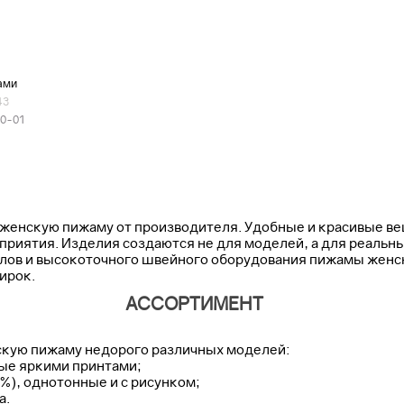
ами
43
00-01
женскую пижаму от производителя. Удобные и красивые в
риятия. Изделия создаются не для моделей, а для реальн
лов и высокоточного швейного оборудования пижамы женск
ирок.
АССОРТИМЕНТ
нскую пижаму недорого различных моделей:
ные яркими принтами;
5%), однотонные и с рисунком;
а.