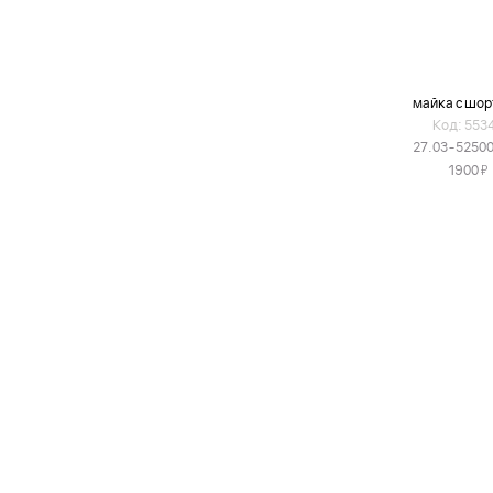
майка с шо
Код: 553
27.03-5250
Я
1900