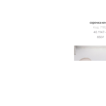
сорочка но
Код: 718
40.1147
Я
650