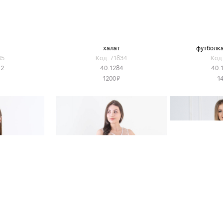
халат
футболка
35
Код: 71834
Код:
-2
40.1284
40.
Я
1200
1