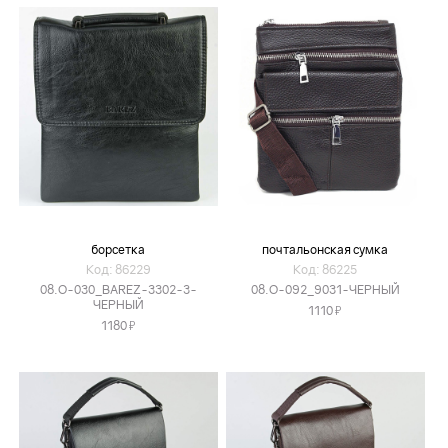
борсетка
почтальонская сумка
Код: 86229
Код: 86225
08.O-030_BAREZ-3302-3-
08.O-092_9031-ЧЕРНЫЙ
ЧЕРНЫЙ
Я
1110
Я
1180