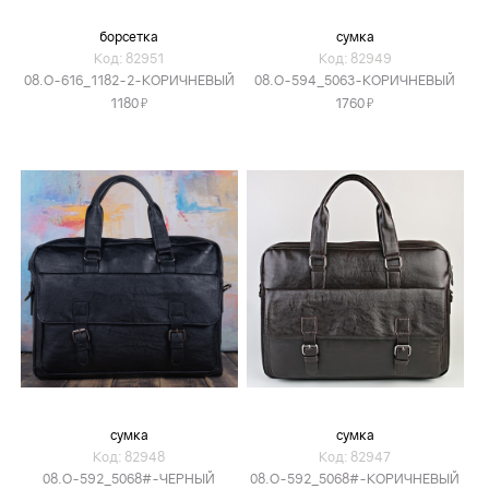
борсетка
сумка
Код: 82951
Код: 82949
08.O-616_1182-2-КОРИЧНЕВЫЙ
08.O-594_5063-КОРИЧНЕВЫЙ
Я
Я
1180
1760
сумка
сумка
Код: 82948
Код: 82947
08.O-592_5068#-ЧЕРНЫЙ
08.O-592_5068#-КОРИЧНЕВЫЙ