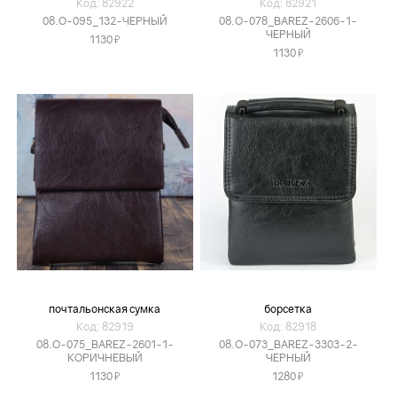
Код: 82922
Код: 82921
08.O-095_132-ЧЕРНЫЙ
08.O-078_BAREZ-2606-1-
ЧЕРНЫЙ
Я
1130
Я
1130
почтальонская сумка
борсетка
Код: 82919
Код: 82918
08.O-075_BAREZ-2601-1-
08.O-073_BAREZ-3303-2-
КОРИЧНЕВЫЙ
ЧЕРНЫЙ
Я
Я
1130
1280