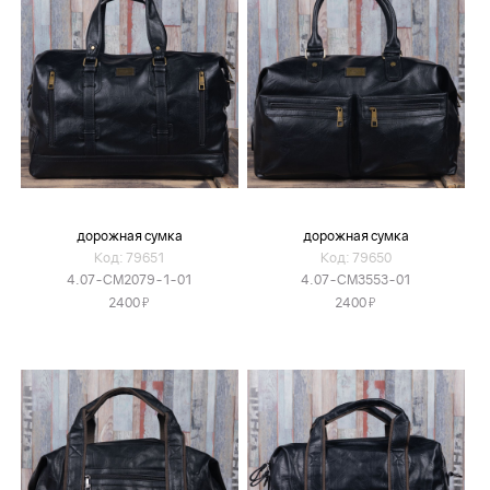
дорожная сумка
дорожная сумка
Код: 79651
Код: 79650
4.07-CM2079-1-01
4.07-CM3553-01
Я
Я
2400
2400