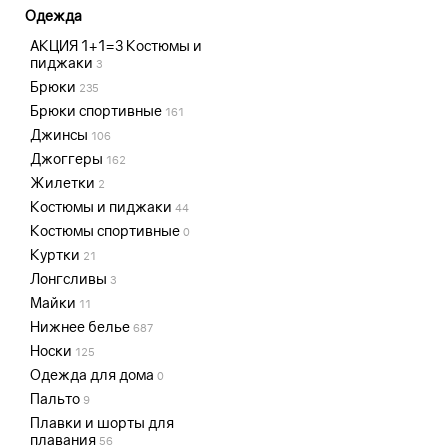
Одежда
АКЦИЯ 1+1=3 Костюмы и
пиджаки
3
Брюки
235
Брюки спортивные
161
Джинсы
106
Джоггеры
162
Жилетки
2
Костюмы и пиджаки
44
Костюмы спортивные
0
Куртки
21
Лонгсливы
3
Майки
11
Нижнее белье
687
Носки
125
Одежда для дома
0
Пальто
9
Плавки и шорты для
плавания
56