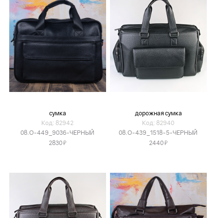
сумка
дорожная сумка
Код: 82942
Код: 82940
08.O-449_9036-ЧЕРНЫЙ
08.O-439_1518-5-ЧЕРНЫЙ
Я
Я
2830
2440