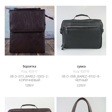
борсетка
сумка
Код: 82917
Код: 82916
08.O-073_BAREZ-3303-2-
08.O-058_BAREZ-8132-8-
КОРИЧНЕВЫЙ
ЧЕРНЫЙ
Я
Я
1280
2250