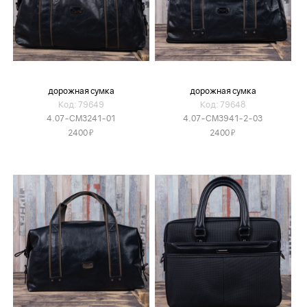
дорожная сумка
дорожная сумка
Код: 79649
Код: 79648
4.07-CM3241-01
4.07-CM3941-2-03
Я
Я
2400
2400