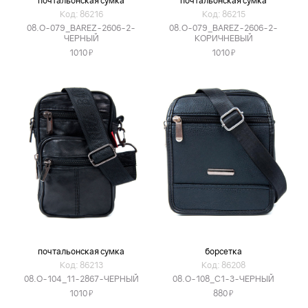
почтальонская сумка
почтальонская сумка
Код: 86216
Код: 86215
08.O-079_BAREZ-2606-2-
08.O-079_BAREZ-2606-2-
ЧЕРНЫЙ
КОРИЧНЕВЫЙ
Я
Я
1010
1010
почтальонская сумка
борсетка
Код: 86213
Код: 86208
08.O-104_11-2867-ЧЕРНЫЙ
08.O-108_C1-3-ЧЕРНЫЙ
Я
Я
1010
880