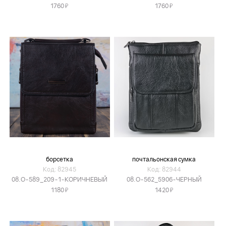
Я
Я
1760
1760
борсетка
почтальонская сумка
Код: 82945
Код: 82944
08.O-589_209-1-КОРИЧНЕВЫЙ
08.O-562_5906-ЧЕРНЫЙ
Я
Я
1180
1420