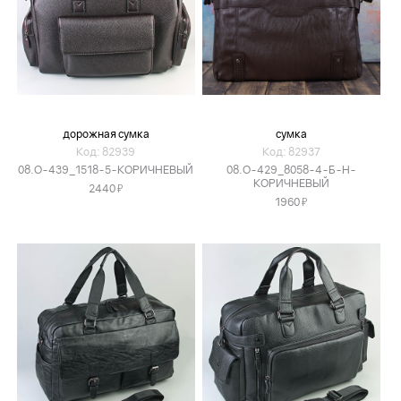
дорожная сумка
сумка
Код: 82939
Код: 82937
08.O-439_1518-5-КОРИЧНЕВЫЙ
08.O-429_8058-4-Б-Н-
КОРИЧНЕВЫЙ
Я
2440
Я
1960