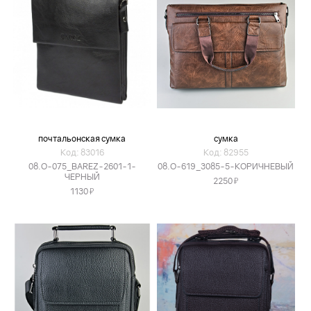
почтальонская сумка
сумка
Код: 83016
Код: 82955
08.O-075_BAREZ-2601-1-
08.O-619_3085-5-КОРИЧНЕВЫЙ
ЧЕРНЫЙ
Я
2250
Я
1130