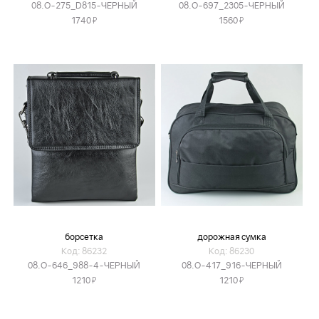
08.O-275_D815-ЧЕРНЫЙ
08.O-697_2305-ЧЕРНЫЙ
Я
Я
1740
1560
борсетка
дорожная сумка
Код: 86232
Код: 86230
08.O-646_988-4-ЧЕРНЫЙ
08.O-417_916-ЧЕРНЫЙ
Я
Я
1210
1210