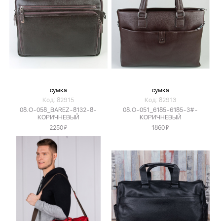
сумка
сумка
Код: 82915
Код: 82913
08.O-058_BAREZ-8132-8-
08.O-051_6185-6185-3#-
КОРИЧНЕВЫЙ
КОРИЧНЕВЫЙ
Я
Я
2250
1860