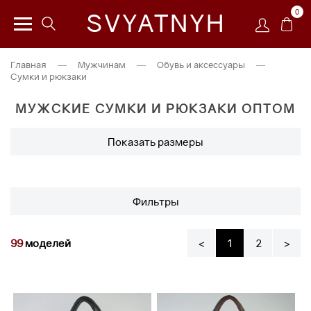
0
SVYATNYH
Главная
—
Мужчинам
—
Обувь и аксессуары
—
Сумки и рюкзаки
МУЖСКИЕ СУМКИ И РЮКЗАКИ ОПТОМ
Показать размеры
Фильтры
99
моделей
<
1
2
>