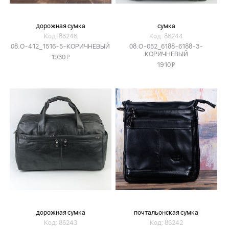
дорожная сумка
сумка
Код: 86246
Код: 86244
08.O-412_1516-5-КОРИЧНЕВЫЙ
08.O-052_6188-6188-3-
КОРИЧНЕВЫЙ
Я
1930
Я
1910
дорожная сумка
почтальонская сумка
Код: 86243
Код: 86242