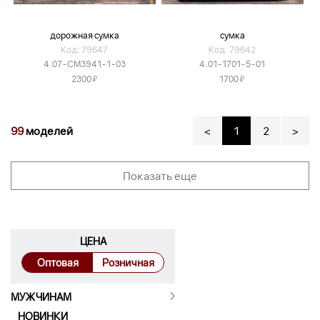
дорожная сумка
сумка
Код: 79647
Код: 79642
4.07-CM3941-1-03
4.01-1701-5-01
Я
Я
2300
1700
99
моделей
<
1
2
>
Показать еще
ЦЕНА
Оптовая
Розничная
МУЖЧИНАМ
НОВИНКИ