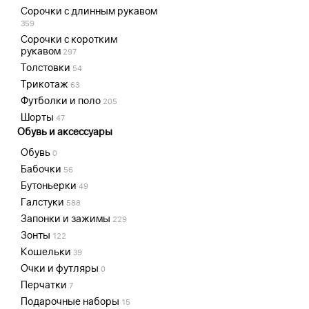
Сорочки с длинным рукавом
359
Сорочки с коротким
рукавом
297
Толстовки
54
Трикотаж
63
Футболки и поло
205
Шорты
47
Обувь и аксессуары
Обувь
0
Бабочки
56
Бутоньерки
49
Галстуки
588
Запонки и зажимы
229
Зонты
122
Кошельки
39
Очки и футляры
0
Перчатки
7
Подарочные наборы
15