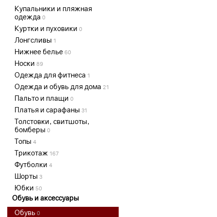
Купальники и пляжная
одежда
0
Куртки и пуховики
0
Лонгсливы
1
Нижнее белье
60
Носки
89
Одежда для фитнеса
1
Одежда и обувь для дома
21
Пальто и плащи
0
Платья и сарафаны
31
Толстовки, свитшоты,
бомберы
0
Топы
4
Трикотаж
167
Футболки
4
Шорты
3
Юбки
50
Обувь и аксессуары
Обувь
0