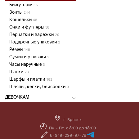
Бижутерия
97
Зонты
244
Кошельки
48
Очки и футляры
38
Перчатки и варежки
29
Подарочные упаковки
2
Ремни
149
Сумки и рюкзаки
2
Часы наручные
3
Шапки
23
Шарфы и платки
162
Шляпы, кепки, бейсболки
0
ДЕВОЧКАМ
г. Брянск
Пн.- Пт. с 8:00 до 18:00
8-919-299-97-78