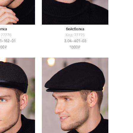
епка
бейсболка
 77776
Код: 77775
1-162-01
3.04-401-03
Я
Я
700
1300