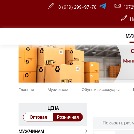
8 (919) 299-97-78
1972
Н
МУ
Мини
Главная
—
Мужчинам
—
Обувь и аксессуары
—
ЦЕНА
Оптовая
Розничная
Показать раз
МУЖЧИНАМ