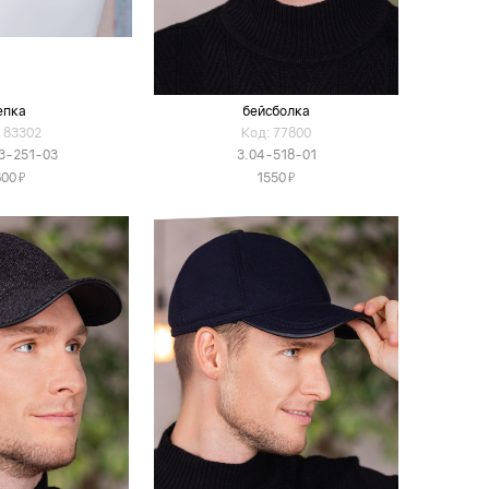
епка
бейсболка
 83302
Код: 77800
3-251-03
3.04-518-01
Я
Я
600
1550