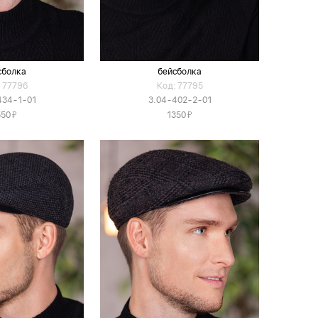
сболка
бейсболка
 77796
Код: 77795
434-1-01
3.04-402-2-01
Я
Я
550
1350