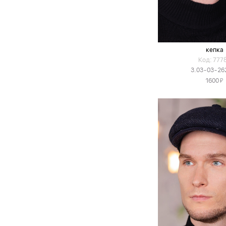
кепка
Код: 777
3.03-03-26
Я
1600