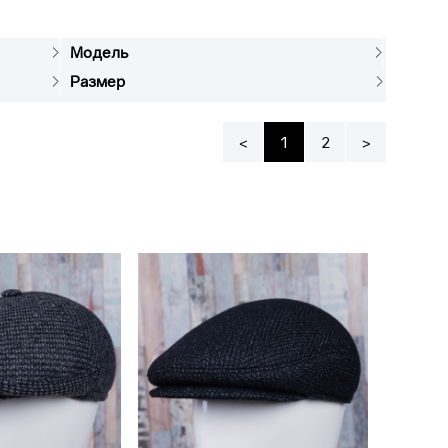
Модель
Размер
<
1
2
>