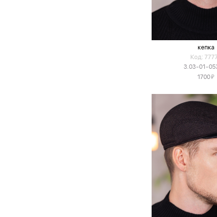
кепка
Код: 777
3.03-01-05
Я
1700