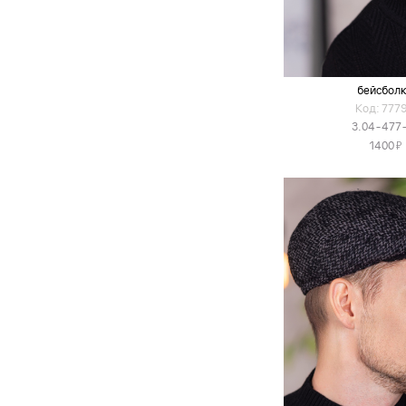
бейсбол
Код: 777
3.04-477
Я
1400