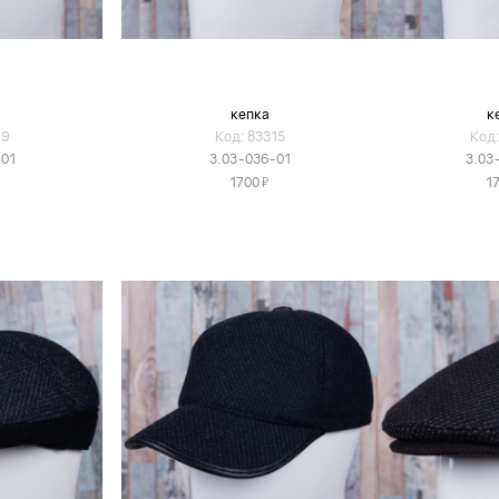
кепка
к
19
Код: 83315
Код:
-01
3.03-036-01
3.03
Я
1700
1