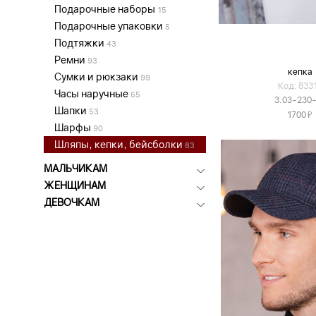
Подарочные наборы
15
Подарочные упаковки
5
Подтяжки
43
Ремни
93
кепка
Сумки и рюкзаки
99
Код: 833
Часы наручные
65
3.03-230
Шапки
53
Я
1700
Шарфы
90
Шляпы, кепки, бейсболки
83
МАЛЬЧИКАМ
ЖЕНЩИНАМ
ДЕВОЧКАМ