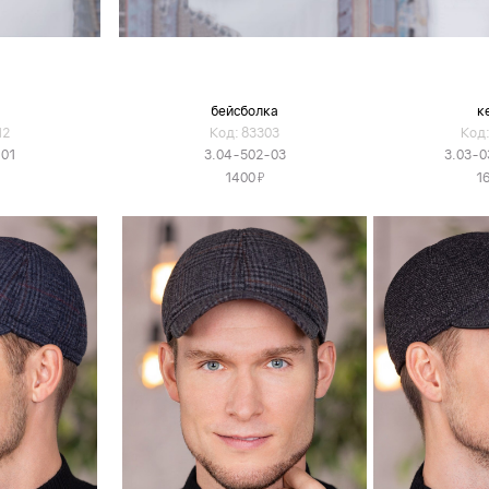
бейсболка
к
12
Код: 83303
Код:
-01
3.04-502-03
3.03-0
Я
1400
1