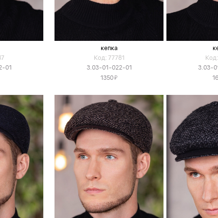
кепка
к
87
Код: 77781
Код:
2-01
3.03-01-022-01
3.03-0
Я
1350
1