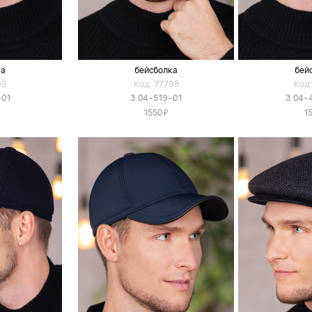
ка
бейсболка
бей
99
Код: 77798
Код:
-01
3.04-519-01
3.04-
Я
1550
1