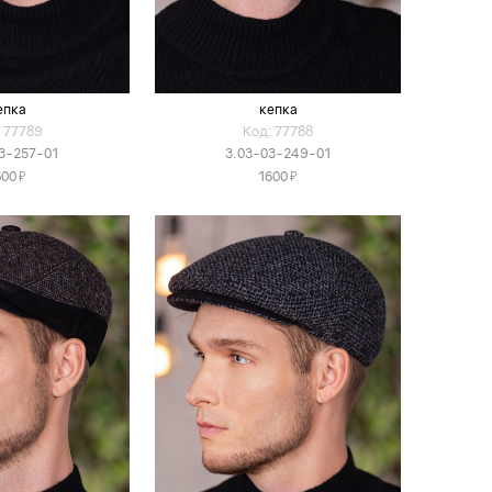
епка
кепка
 77789
Код: 77788
3-257-01
3.03-03-249-01
Я
Я
600
1600