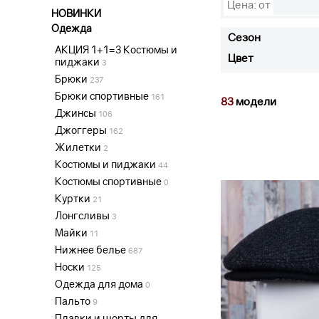
Цена: от
НОВИНКИ
Одежда
Сезон
АКЦИЯ 1+1=3 Костюмы и
Цвет
пиджаки
3
Брюки
237
Брюки спортивные
161
83
модели
Джинсы
106
Джоггеры
162
Жилетки
2
Костюмы и пиджаки
44
Костюмы спортивные
0
Куртки
21
Лонгсливы
3
Майки
11
Нижнее белье
687
Носки
125
Одежда для дома
0
Пальто
9
Плавки и шорты для