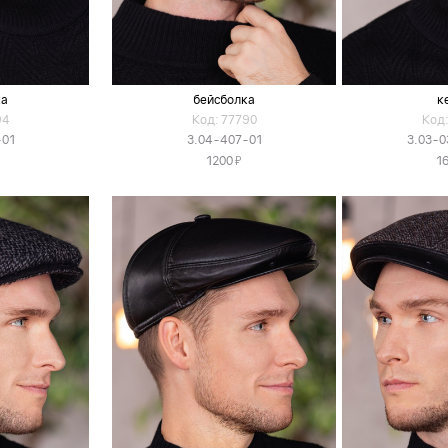
ка
бейсболка
к
94
Код: 77790
Код:
-01
3.04-407-01
3.03-0
Я
1200
1