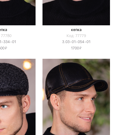
епка
кепка
 77780
Код: 77779
1-334-01
3.03-01-054-01
Я
Я
600
1700