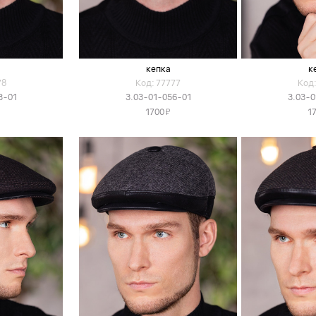
кепка
к
78
Код: 77777
Код:
3-01
3.03-01-056-01
3.03-0
Я
1700
1