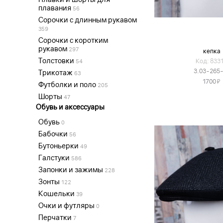
плавания
56
Сорочки с длинным рукавом
359
Сорочки с коротким
рукавом
297
кепка
Толстовки
Код: 833
54
3.03-265
Трикотаж
63
Я
1700
Футболки и поло
205
Шорты
47
Обувь и аксессуары
Обувь
0
Бабочки
56
Бутоньерки
49
Галстуки
586
Запонки и зажимы
228
Зонты
122
Кошельки
39
Очки и футляры
0
Перчатки
7