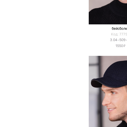
бейсбол
Код: 777
3.04-509
Я
1550