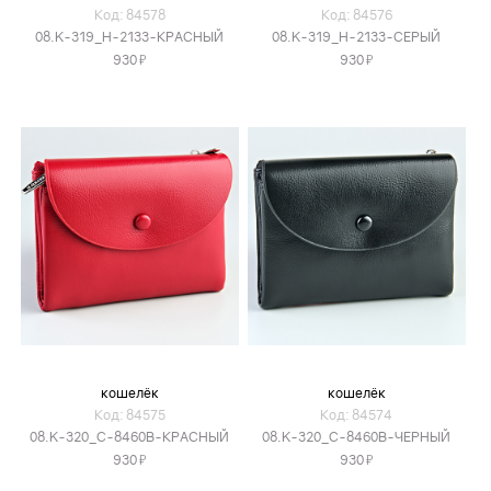
Код: 84578
Код: 84576
08.K-319_H-2133-КРАСНЫЙ
08.K-319_H-2133-СЕРЫЙ
Я
Я
930
930
кошелёк
кошелёк
Код: 84575
Код: 84574
08.K-320_C-8460B-КРАСНЫЙ
08.K-320_C-8460B-ЧЕРНЫЙ
Я
Я
930
930