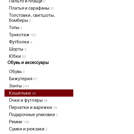
Пальто и плащи
0
Платья и сарафаны
31
Толстовки, свитшоты,
бомберы
0
Топы
4
Трикотаж
167
Футболки
4
Шорты
3
Юбки
50
Обувь и аксессуары
Обувь
0
Бижутерия
97
Зонты
244
Кошельки
48
Очки и футляры
38
Перчатки и варежки
29
Подарочные упаковки
2
Ремни
149
Сумки и рюкзаки
2