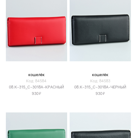
кошелёк
кошелёк
Код: 84584
Код: 84583
08.K-315_C-3018A-КРАСНЫЙ
08.K-315_C-3018A-ЧЕРНЫЙ
Я
Я
930
930