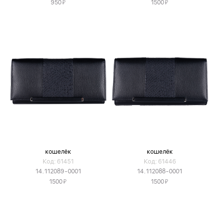
Я
Я
950
1500
кошелёк
кошелёк
Код: 61451
Код: 61446
14.112089-0001
14.112088-0001
Я
Я
1500
1500