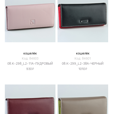
кошелёк
кошелёк
Код: 84603
Код: 84601
08.K-298_L2-11A-ПУДРОВЫЙ
08.K-299_L2-38A-ЧЕРНЫЙ
Я
Я
930
1010