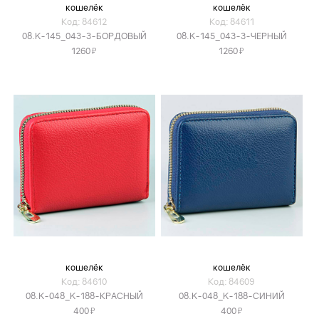
кошелёк
кошелёк
Код: 84612
Код: 84611
08.K-145_043-3-БОРДОВЫЙ
08.K-145_043-3-ЧЕРНЫЙ
Я
Я
1260
1260
кошелёк
кошелёк
Код: 84610
Код: 84609
08.K-048_K-188-КРАСНЫЙ
08.K-048_K-188-СИНИЙ
Я
Я
400
400