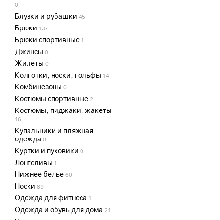
0
Блузки и рубашки
45
Брюки
137
Брюки спортивные
1
Джинсы
0
Жилеты
0
Колготки, носки, гольфы
14
Комбинезоны
0
Костюмы спортивные
2
Костюмы, пиджаки, жакеты
16
Купальники и пляжная
одежда
0
Куртки и пуховики
0
Лонгсливы
1
Нижнее белье
60
Носки
89
Одежда для фитнеса
1
Одежда и обувь для дома
21