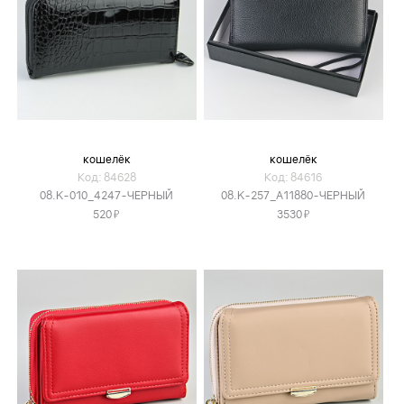
кошелёк
кошелёк
Код: 84628
Код: 84616
08.K-010_4247-ЧЕРНЫЙ
08.K-257_А11880-ЧЕРНЫЙ
Я
Я
520
3530