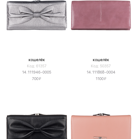
кошелёк
кошелёк
Код: 61357
Код: 50357
14.111946-0005
14.111868-0004
Я
Я
700
1100