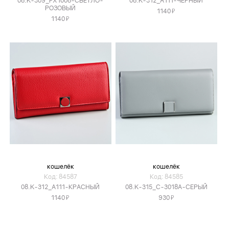
08.K-309_FX1008-СВЕТЛО-
08.K-312_A111-ЧЕРНЫЙ
РОЗОВЫЙ
Я
1140
Я
1140
кошелёк
кошелёк
Код: 84587
Код: 84585
08.K-312_A111-КРАСНЫЙ
08.K-315_C-3018A-СЕРЫЙ
Я
Я
1140
930