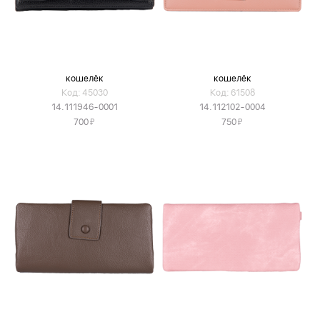
кошелёк
кошелёк
Код: 45030
Код: 61508
14.111946-0001
14.112102-0004
Я
Я
700
750