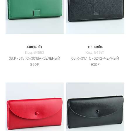
кошелёк
кошелёк
Код: 84582
Код: 84581
08.K-315_C-3018A-ЗЕЛЕНЫЙ
08.K-317_C-6242-ЧЕРНЫЙ
Я
Я
930
930