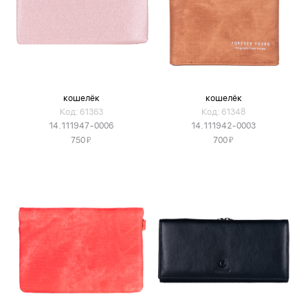
кошелёк
кошелёк
Код: 61363
Код: 61348
14.111947-0006
14.111942-0003
Я
Я
750
700