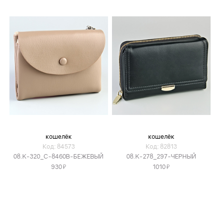
кошелёк
кошелёк
Код: 84573
Код: 82813
08.K-320_C-8460B-БЕЖЕВЫЙ
08.K-278_297-ЧЕРНЫЙ
Я
Я
930
1010