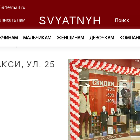
594@mail.ru
SVYATNYH
аписать нам
ЖЧИНАМ
МАЛЬЧИКАМ
ЖЕНЩИНАМ
ДЕВОЧКАМ
КОМПАН
5 Сентября 35а
КСИ, УЛ. 25