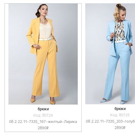
брюки
брюки
Код: 80725
Код: 80724
08.2.22.11-7335_203-голу
08.2.22.11-7335_197-желтый-Лирика
2890
2890
v
v