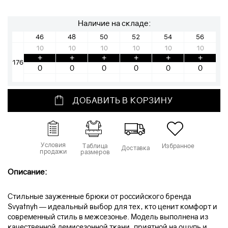
Наличие на складе:
46
48
50
52
54
56
10
10
10
10
10
10
+
+
+
+
+
+
176
ДОБАВИТЬ В КОРЗИНУ
Условия
Таблица
Избранное
Доставка
продажи
размеров
Описание:
Стильные зауженные брюки от российского бренда
Svyatnyh — идеальный выбор для тех, кто ценит комфорт и
современный стиль в межсезонье. Модель выполнена из
качественной демисезонной ткани, приятной на ощупь и