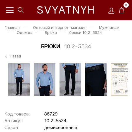
0
SVYATNYH
Главная
—
Оптовый интернет-магазин
—
Мужчинам
—
Одежда
—
Брюки
—
брюки 10.2-5534
БРЮКИ
10.2-5534
Назад
Код товара:
86729
Артикул:
10.2-5534
Сезон:
демисезонные