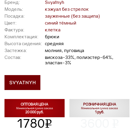
Бренд:
Svyatnyh
Модель:
кэжуал без стрелок
Посадка:
зауженные (без защипа)
Цвет:
синий тёмный
Фактура:
клетка
Комплектация:
брюки
Высота сидения:
средняя
Застежка:
молния, пуговица
Состав:
вискоза-33%, полиэстер-64%,
эластан-3%
ОПТОВАЯ ЦЕНА
РОЗНИЧНАЯ ЦЕНА
Минимальная сумма заказа
Минимальная сумма заказа
20 000 руб.
1 руб.
1780
3600
v
v