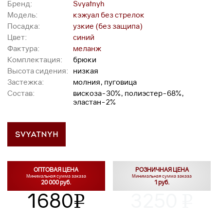
Бренд:
Svyatnyh
Модель:
кэжуал без стрелок
Посадка:
узкие (без защипа)
Цвет:
синий
Фактура:
меланж
Комплектация:
брюки
Высота сидения:
низкая
Застежка:
молния, пуговица
Состав:
вискоза-30%, полиэстер-68%,
эластан-2%
ОПТОВАЯ ЦЕНА
РОЗНИЧНАЯ ЦЕНА
Минимальная сумма заказа
Минимальная сумма заказа
20 000 руб.
1 руб.
1680
3250
v
v