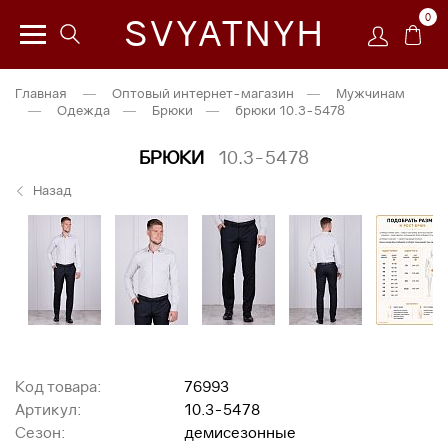
0
SVYATNYH
Главная
—
Оптовый интернет-магазин
—
Мужчинам
—
Одежда
—
Брюки
—
брюки 10.3-5478
БРЮКИ
10.3-5478
Назад
Код товара:
76993
Артикул:
10.3-5478
Сезон:
демисезонные