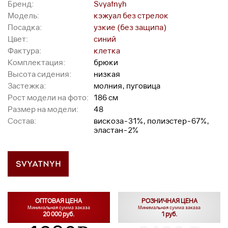
Бренд:
Svyatnyh
Модель:
кэжуал без стрелок
Посадка:
узкие (без защипа)
Цвет:
синий
Фактура:
клетка
Комплектация:
брюки
Высота сидения:
низкая
Застежка:
молния, пуговица
Рост модели на фото:
186 см
Размер на модели:
48
Состав:
вискоза-31%, полиэстер-67%,
эластан-2%
ОПТОВАЯ ЦЕНА
РОЗНИЧНАЯ ЦЕНА
Минимальная сумма заказа
Минимальная сумма заказа
20 000 руб.
1 руб.