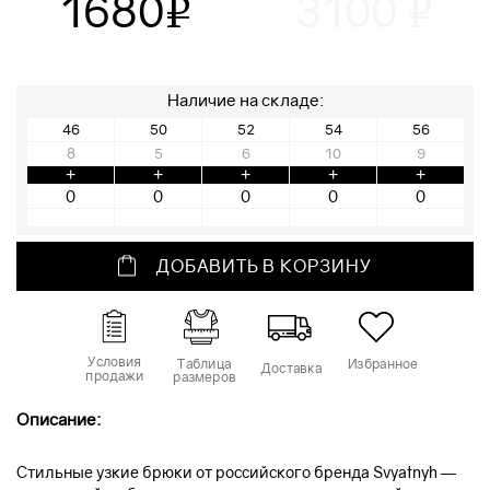
1680
3100
v
v
Наличие на складе:
46
50
52
54
56
8
5
6
10
9
+
+
+
+
+
ДОБАВИТЬ В КОРЗИНУ
Условия
Таблица
Избранное
Доставка
продажи
размеров
Описание:
Стильные узкие брюки от российского бренда Svyatnyh —