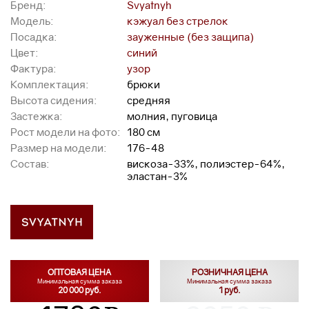
Бренд:
Svyatnyh
Модель:
кэжуал без стрелок
Посадка:
зауженные (без защипа)
Цвет:
синий
Фактура:
узор
Комплектация:
брюки
Высота сидения:
средняя
Застежка:
молния, пуговица
Рост модели на фото:
180 см
Размер на модели:
176-48
Состав:
вискоза-33%, полиэстер-64%,
эластан-3%
ОПТОВАЯ ЦЕНА
РОЗНИЧНАЯ ЦЕНА
Минимальная сумма заказа
Минимальная сумма заказа
20 000 руб.
1 руб.