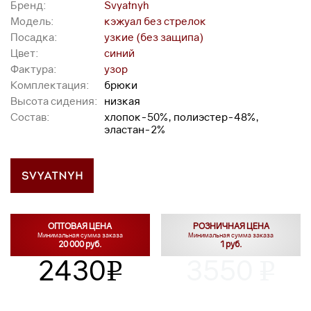
Бренд:
Svyatnyh
Модель:
кэжуал без стрелок
Посадка:
узкие (без защипа)
Цвет:
синий
Фактура:
узор
Комплектация:
брюки
Высота сидения:
низкая
Состав:
хлопок-50%, полиэстер-48%,
эластан-2%
ОПТОВАЯ ЦЕНА
РОЗНИЧНАЯ ЦЕНА
Минимальная сумма заказа
Минимальная сумма заказа
20 000 руб.
1 руб.
2430
3550
v
v