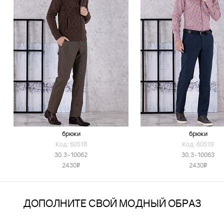
брюки
брюки
Код: 60518
Код: 60519
30.3-10062
30.3-10063
2430
2430
v
v
ДОПОЛНИТЕ СВОЙ МОДНЫЙ ОБРАЗ