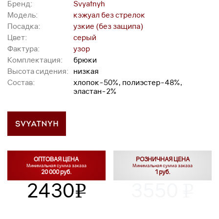
Бренд:
Svyatnyh
Модель:
кэжуал без стрелок
Посадка:
узкие (без защипа)
Цвет:
серый
Фактура:
узор
Комплектация:
брюки
Высота сидения:
низкая
Состав:
хлопок-50%, полиэстер-48%,
эластан-2%
ОПТОВАЯ ЦЕНА
РОЗНИЧНАЯ ЦЕНА
Минимальная сумма заказа
Минимальная сумма заказа
20 000 руб.
1 руб.
2430
3550
v
v