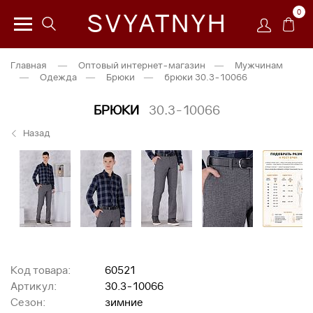
0
SVYATNYH
Главная
—
Оптовый интернет-магазин
—
Мужчинам
—
Одежда
—
Брюки
—
брюки 30.3-10066
БРЮКИ
30.3-10066
Назад
Код товара:
60521
Артикул:
30.3-10066
Сезон:
зимние