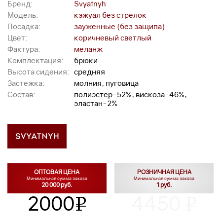
Бренд:
Svyatnyh
Модель:
кэжуал без стрелок
Посадка:
зауженные (без защипа)
Цвет:
коричневый светлый
Фактура:
меланж
Комплектация:
брюки
Высота сидения:
средняя
Застежка:
молния, пуговица
Состав:
полиэстер-52%, вискоза-46%,
эластан-2%
ОПТОВАЯ ЦЕНА
РОЗНИЧНАЯ ЦЕНА
Минимальная сумма заказа
Минимальная сумма заказа
20 000 руб.
1 руб.
2000
4450
v
v