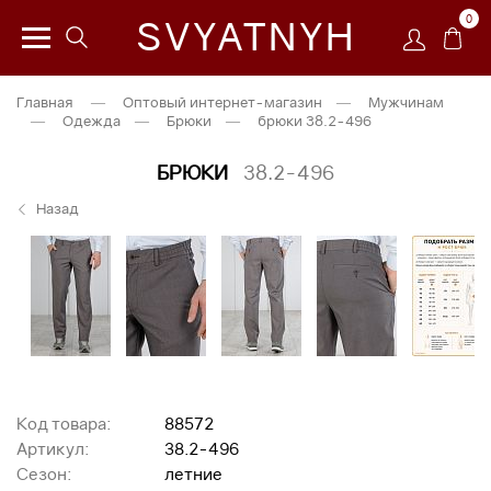
0
SVYATNYH
Главная
—
Оптовый интернет-магазин
—
Мужчинам
—
Одежда
—
Брюки
—
брюки 38.2-496
БРЮКИ
38.2-496
Назад
Код товара:
88572
Артикул:
38.2-496
Сезон:
летние