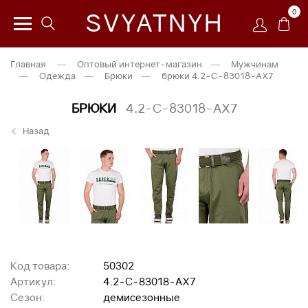
0
SVYATNYH
Главная
—
Оптовый интернет-магазин
—
Мужчинам
—
Одежда
—
Брюки
—
брюки 4.2-C-83018-AX7
БРЮКИ
4.2-C-83018-AX7
Назад
Код товара:
50302
Артикул:
4.2-C-83018-AX7
Сезон:
демисезонные