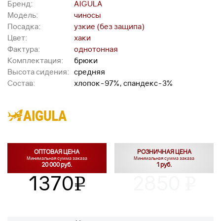
Бренд:
AIGULA
Модель:
чиносы
Посадка:
узкие (без защипа)
Цвет:
хаки
Фактура:
однотонная
Комплектация:
брюки
Высота сидения:
средняя
Состав:
хлопок-97%, спандекс-3%
ОПТОВАЯ ЦЕНА
РОЗНИЧНАЯ ЦЕНА
Минимальная сумма заказа
Минимальная сумма заказа
20 000 руб.
1 руб.
1370
2850
v
v