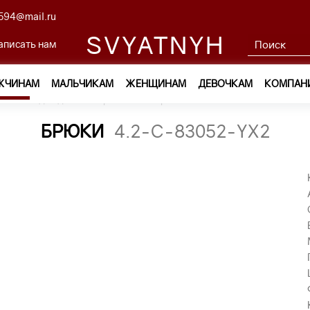
594@mail.ru
SVYATNYH
аписать нам
ЖЧИНАМ
МАЛЬЧИКАМ
ЖЕНЩИНАМ
ДЕВОЧКАМ
КОМПАН
м
—
Одежда
—
Брюки
—
брюки 4.2-C-83052-YX2
БРЮКИ
4.2-C-83052-YX2