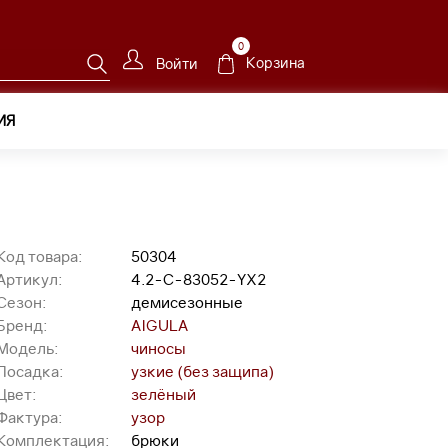
0
Корзина
Войти
ИЯ
Код товара:
50304
Артикул:
4.2-C-83052-YX2
Сезон:
демисезонные
Бренд:
AIGULA
Модель:
чиносы
Посадка:
узкие (без защипа)
Цвет:
зелёный
Фактура:
узор
Комплектация:
брюки