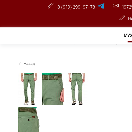
8 (919) 299-97-78
1972
Н
МУ
Главная
—
Оптовый интернет-магазин
—
Мужчина
Назад