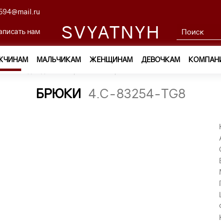
594@mail.ru
SVYATNYH
аписать нам
ЖЧИНАМ
МАЛЬЧИКАМ
ЖЕНЩИНАМ
ДЕВОЧКАМ
КОМПАН
м
—
Одежда
—
Брюки
—
брюки 4.C-83254-TG8
БРЮКИ
4.C-83254-TG8