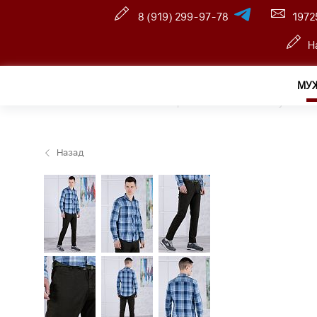
8 (919) 299-97-78
1972
Н
МУ
Главная
—
Оптовый интернет-магазин
—
Мужчина
Назад