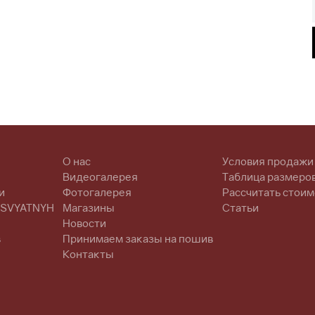
О нас
Условия продажи
Видеогалерея
Таблица размеро
и
Фотогалерея
Рассчитать стоим
 SVYATNYH
Магазины
Статьи
Новости
в
Принимаем заказы на пошив
Контакты