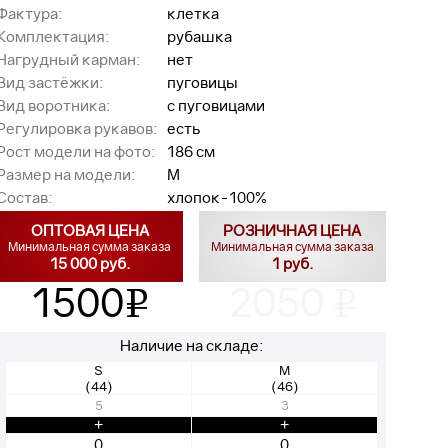
Фактура:
клетка
Комплектация:
рубашка
Нагрудный карман:
нет
Вид застёжки:
пуговицы
Вид воротника:
с пуговицами
Регулировка рукавов:
есть
Рост модели на фото:
186 см
Размер на модели:
M
Состав:
хлопок-100%
ОПТОВАЯ ЦЕНА
РОЗНИЧНАЯ ЦЕНА
Минимальная сумма заказа
Минимальная сумма заказа
15 000 руб.
1 руб.
1500
2050
v
v
Наличие на складе:
S
M
(44)
(46)
5
3
+
+