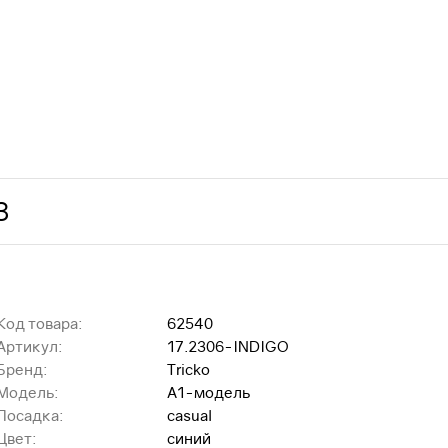
З
Код товара:
62540
Артикул:
17.2306-INDIGO
Бренд:
Tricko
Модель:
A1-модель
Посадка:
casual
Цвет:
синий