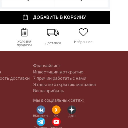
ДОБАВИТЬ В КОРЗИНУ
Условия
Избранное
Доставка
продажи
Франчайзинг
в
Инвестиции в открытие
ость доставки
7 причин работать с нами
Этапы по открытию магазина
Ваша прибыль
Мы в социальных сетях:
ВКонтакте
OK
Дзен
Telegram
Youtube