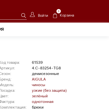
0
Корзина
Войти
ИЯ
Код товара:
61539
Артикул:
4.C-83254-TG8
Сезон:
демисезонные
Бренд:
AIGULA
Модель:
чиносы
Посадка:
узкие (без защипа)
Цвет:
зелёный
Фактура:
однотонная
Комплектация:
брюки