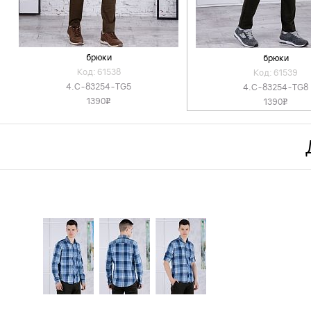
брюки
брюки
Код: 61538
Код: 61539
4.C-83254-TG5
4.C-83254-TG8
1390
1390
v
v