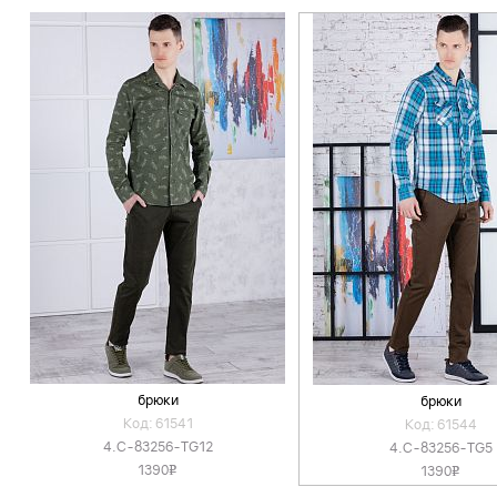
брюки
брюки
Код: 61541
Код: 61544
4.C-83256-TG12
4.C-83256-TG5
1390
1390
v
v