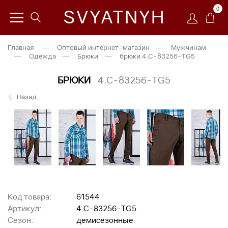
0
SVYATNYH
Главная
—
Оптовый интернет-магазин
—
Мужчинам
—
Одежда
—
Брюки
—
брюки 4.C-83256-TG5
БРЮКИ
4.C-83256-TG5
Назад
Код товара:
61544
Артикул:
4.C-83256-TG5
Сезон:
демисезонные