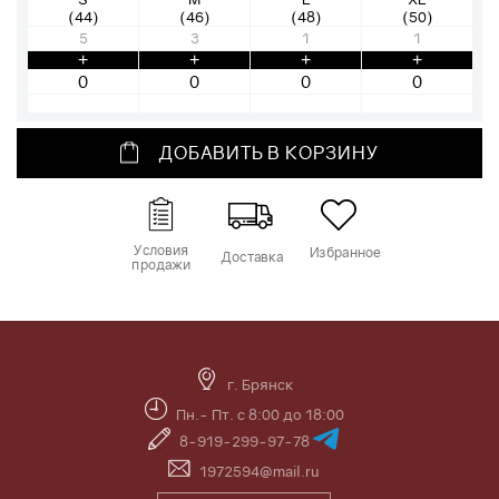
(44)
(46)
(48)
(50)
5
3
1
1
+
+
+
+
ДОБАВИТЬ В КОРЗИНУ
Условия
Избранное
Доставка
продажи
г. Брянск
Пн.- Пт. с 8:00 до 18:00
8-919-299-97-78
1972594@mail.ru