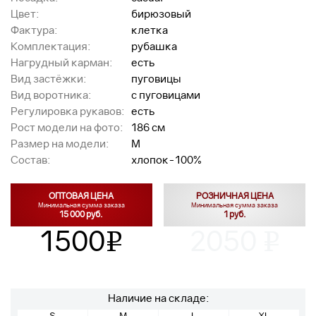
Цвет:
бирюзовый
Фактура:
клетка
Комплектация:
рубашка
Нагрудный карман:
есть
Вид застёжки:
пуговицы
Вид воротника:
с пуговицами
Регулировка рукавов:
есть
Рост модели на фото:
186 см
Размер на модели:
M
Состав:
хлопок-100%
ОПТОВАЯ ЦЕНА
РОЗНИЧНАЯ ЦЕНА
Минимальная сумма заказа
Минимальная сумма заказа
15 000 руб.
1 руб.
1500
2050
v
v
Наличие на складе:
S
M
L
XL