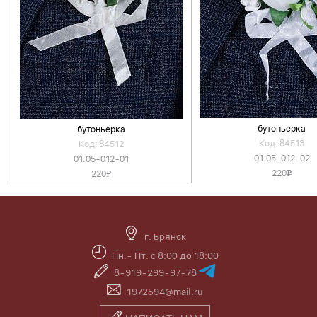
бутоньерка
бутоньерка
Код: 84513
Код: 84512
01.05-012-02
01.05-012-01
220
220
v
v
г. Брянск
Пн.- Пт. с 8:00 до 18:00
8-919-299-97-78
1972594@mail.ru