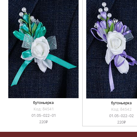
бутоньерка
бутоньерка
Код: 84541
Код: 84542
01.05-022-01
01.05-022-02
220
220
v
v