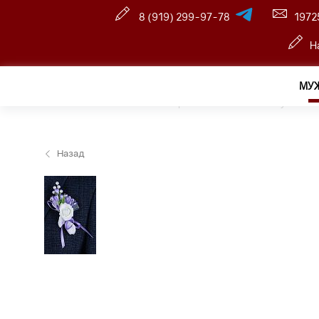
8 (919) 299-97-78
1972
Н
МУ
Главная
—
Оптовый интернет-магазин
—
Мужчина
Назад