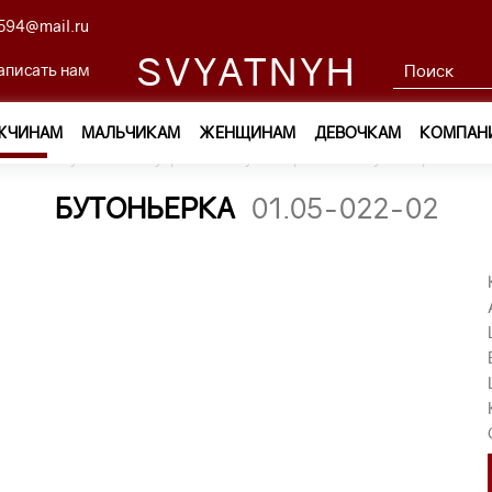
594@mail.ru
SVYATNYH
аписать нам
ЖЧИНАМ
МАЛЬЧИКАМ
ЖЕНЩИНАМ
ДЕВОЧКАМ
КОМПАН
м
—
Обувь и аксессуары
—
Бутоньерки
—
бутоньерка 01.0
БУТОНЬЕРКА
01.05-022-02