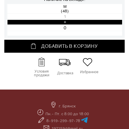
М
(48)
1
+
ДОБАВИТЬ В КОРЗИНУ
Условия
Избранное
Доставка
продажи
г. Брянск
Пн.- Пт. с 8:00 до 18:00
8-919-299-97-78
1972594@mail.ru