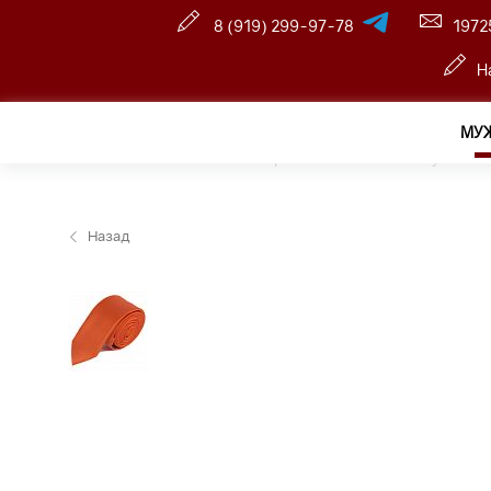
8 (919) 299-97-78
1972
Н
МУ
Главная
—
Оптовый интернет-магазин
—
Мужчина
Назад