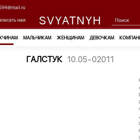
594@mail.ru
SVYATNYH
аписать нам
ЖЧИНАМ
МАЛЬЧИКАМ
ЖЕНЩИНАМ
ДЕВОЧКАМ
КОМПАН
м
—
Обувь и аксессуары
—
Галстуки
—
галстук 10.05-02011
ГАЛСТУК
10.05-02011