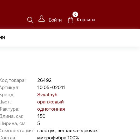
0
Корзина
Войти
ИЯ
Код товара:
26492
Артикул:
10.05-02011
Бренд:
Svyatnyh
Цвет:
оранжевый
Фактура:
однотонная
Длина, см:
150
Ширина, см:
5
Комплектация:
галстук, вешалка-крючок
Состав:
микрофибра 100%