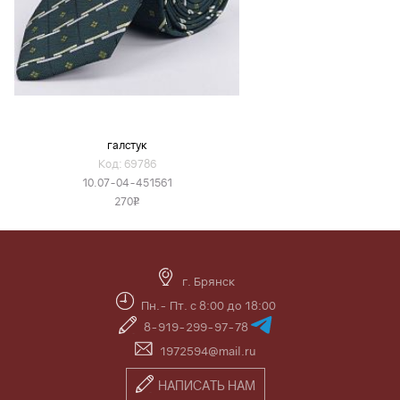
галстук
Код: 69786
10.07-04-451561
270
v
г. Брянск
Пн.- Пт. с 8:00 до 18:00
8-919-299-97-78
1972594@mail.ru
НАПИСАТЬ НАМ