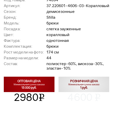
Артикул:
37.220601-4606-03-Коралловый
Сезон:
демисезонные
Бренд:
Stilla
Модель:
брюки
Посадка:
слегка зауженные
Цвет:
коралловый
Фактура:
однотонная
Комплектация:
брюки
Рост модели на фото:
174 см
Размер на модели:
44
Состав:
полиэстер-60%, вискоза-30%,
эластан-10%
ОПТОВАЯ ЦЕНА
РОЗНИЧНАЯ ЦЕНА
Минимальная сумма заказа
Минимальная сумма заказа
15 000 руб.
1 руб.
2980
4600
v
v