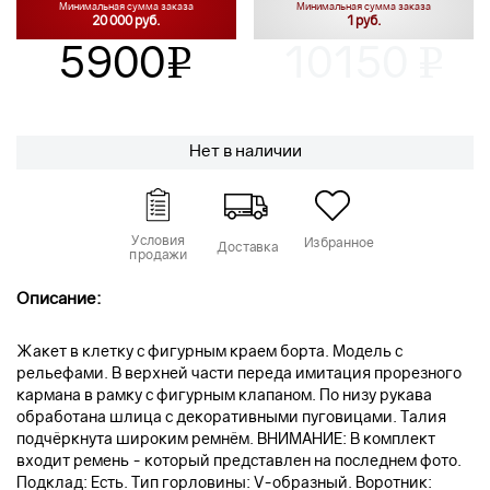
Минимальная сумма заказа
Минимальная сумма заказа
20 000 руб.
1 руб.
5900
10150
v
v
Нет в наличии
Условия
Избранное
Доставка
продажи
Описание:
Жакет в клетку с фигурным краем борта. Модель с
рельефами. В верхней части переда имитация прорезного
кармана в рамку с фигурным клапаном. По низу рукава
обработана шлица с декоративными пуговицами. Талия
подчёркнута широким ремнём. ВНИМАНИЕ: В комплект
входит ремень - который представлен на последнем фото.
Подклад: Есть. Тип горловины: V-образный. Воротник: