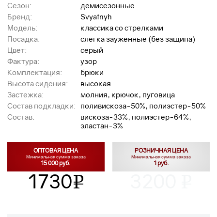
Сезон:
демисезонные
Бренд:
Svyatnyh
Модель:
классика со стрелками
Посадка:
слегка зауженные (без защипа)
Цвет:
серый
Фактура:
узор
Комплектация:
брюки
Высота сидения:
высокая
Застежка:
молния, крючок, пуговица
Состав подкладки:
поливискоза-50%, полиэстер-50%
Состав:
вискоза-33%, полиэстер-64%,
эластан-3%
ОПТОВАЯ ЦЕНА
РОЗНИЧНАЯ ЦЕНА
Минимальная сумма заказа
Минимальная сумма заказа
15 000 руб.
1 руб.
1730
3200
v
v