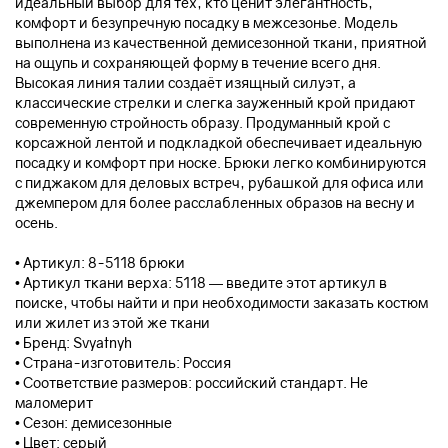
идеальный выбор для тех, кто ценит элегантность,
комфорт и безупречную посадку в межсезонье. Модель
выполнена из качественной демисезонной ткани, приятной
на ощупь и сохраняющей форму в течение всего дня.
Высокая линия талии создаёт изящный силуэт, а
классические стрелки и слегка зауженный крой придают
современную стройность образу. Продуманный крой с
корсажной лентой и подкладкой обеспечивает идеальную
посадку и комфорт при носке. Брюки легко комбинируются
с пиджаком для деловых встреч, рубашкой для офиса или
джемпером для более расслабленных образов на весну и
осень.
• Артикул: 8-5118 брюки
• Артикул ткани верха: 5118 — введите этот артикул в
поиске, чтобы найти и при необходимости заказать костюм
или жилет из этой же ткани
• Бренд: Svyatnyh
• Страна-изготовитель: Россия
• Соответствие размеров: российский стандарт. Не
маломерит
• Сезон: демисезонные
• Цвет: серый