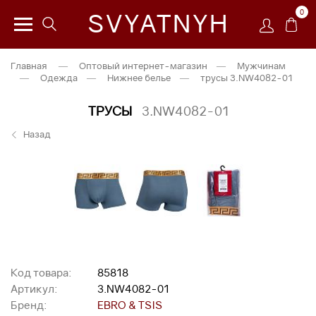
0
SVYATNYH
Главная
—
Оптовый интернет-магазин
—
Мужчинам
—
Одежда
—
Нижнее белье
—
трусы 3.NW4082-01
ТРУСЫ
3.NW4082-01
Назад
Код товара:
85818
Артикул:
3.NW4082-01
Бренд:
EBRO & TSIS