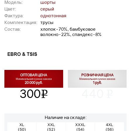
Модель:
шорты
Цвет:
серый
Фактура:
однотонная
Комплектация:
трусы
Состав:
хлопок-70%, бамбуковое
волокно-22%, спандекс-8%
ОПТОВАЯ ЦЕНА
РОЗНИЧНАЯ ЦЕНА
Минимальная сумма заказа
Минимальная сумма заказа
20 000 руб.
1 руб.
300
440
v
v
Наличие на складе:
XL
XXL
XXXL
4XL
(50)
(52)
(54)
(56)