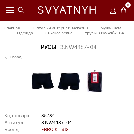
0
SVYATNYH
Главная
—
Оптовый интернет-магазин
—
Мужчинам
—
Одежда
—
Нижнее белье
—
трусы 3.NW4187-04
ТРУСЫ
3.NW4187-04
Назад
Код товара:
85784
Артикул:
3.NW4187-04
Бренд:
EBRO & TSIS