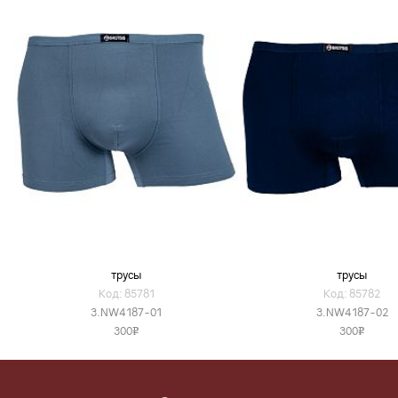
трусы
трусы
Код: 85781
Код: 85782
3.NW4187-01
3.NW4187-02
300
300
v
v