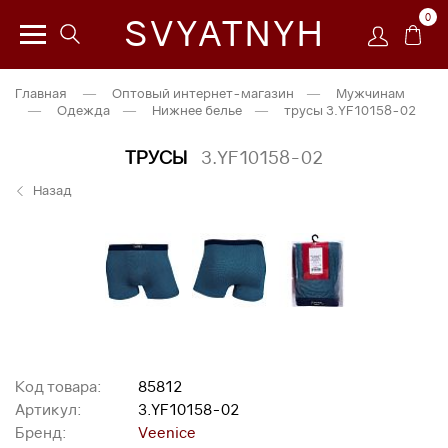
0
SVYATNYH
Главная
—
Оптовый интернет-магазин
—
Мужчинам
—
Одежда
—
Нижнее белье
—
трусы 3.YF10158-02
ТРУСЫ
3.YF10158-02
Назад
Код товара:
85812
Артикул:
3.YF10158-02
Бренд:
Veenice