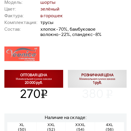
Модель:
шорты
Цвет:
зелёный
Фактура:
в горошек
Комплектация:
трусы
Состав:
хлопок-70%, бамбуковое
волокно-22%, спандекс-8%
ОПТОВАЯ ЦЕНА
РОЗНИЧНАЯ ЦЕНА
Минимальная сумма заказа
Минимальная сумма заказа
20 000 руб.
1 руб.
270
380
v
v
Наличие на складе:
XL
XXL
XXXL
4XL
(50)
(52)
(54)
(56)