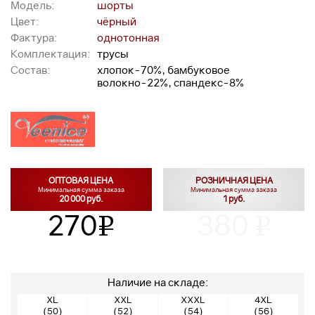
Модель:
шорты
Цвет:
чёрный
Фактура:
однотонная
Комплектация:
трусы
Состав:
хлопок-70%, бамбуковое
волокно-22%, спандекс-8%
ОПТОВАЯ ЦЕНА
РОЗНИЧНАЯ ЦЕНА
Минимальная сумма заказа
Минимальная сумма заказа
20 000 руб.
1 руб.
270
380
v
v
Наличие на складе:
XL
XXL
XXXL
4XL
(50)
(52)
(54)
(56)