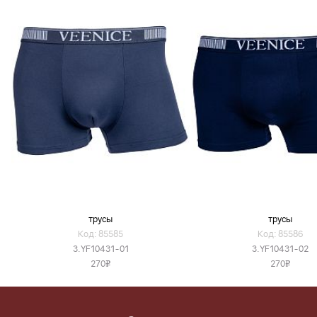
трусы
трусы
Код: 85585
Код: 85586
3.YF10431-01
3.YF10431-02
270
270
v
v