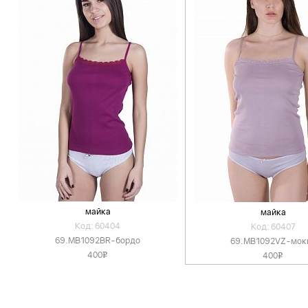
майка
майка
Код: 60404
Код: 60407
69.MB1092BR-бордо
69.MB1092VZ-мок
400
400
v
v