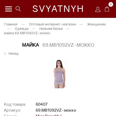
0
SVYATNYH
Главная
—
Оптовый интернет-магазин
—
Женщинам
—
Одежда
—
Нижнее белье
—
майка 69.MB1092VZ-мокко
МАЙКА
69.MB1092VZ-МОККО
Назад
Код товара:
60407
Артикул:
69.MB1092VZ-мокко