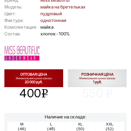
Бренд:
Miss Beautiful
Модель:
майка на бретельках
Цвет:
пудровый
Фактура:
однотонная
Комплектация:
майка
Состав:
хлопок-100%
ОПТОВАЯ ЦЕНА
РОЗНИЧНАЯ ЦЕНА
Минимальная сумма заказа
Минимальная сумма заказа
20 000 руб.
1 руб.
400
550
v
v
Наличие на складе:
M
L
XL
XXL
(46)
(48)
(50)
(52)