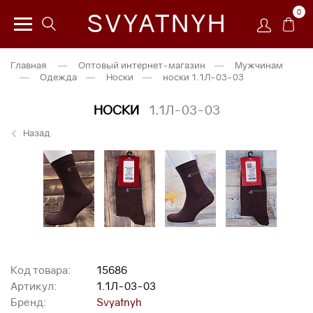
0
SVYATNYH
Главная
—
Оптовый интернет-магазин
—
Мужчинам
—
Одежда
—
Носки
—
носки 1.1Л-03-03
НОСКИ
1.1Л-03-03
Назад
Код товара:
15686
Артикул:
1.1Л-03-03
Бренд:
Svyatnyh