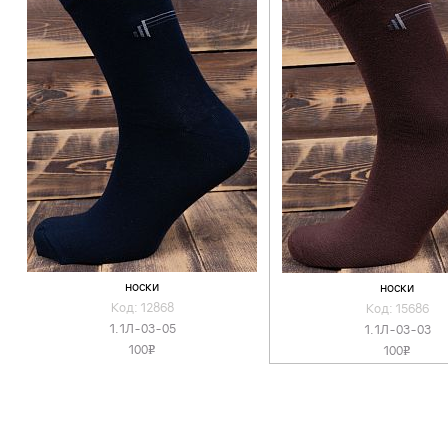
носки
носки
Код: 12868
Код: 15686
1.1Л-03-05
1.1Л-03-03
100
100
v
v