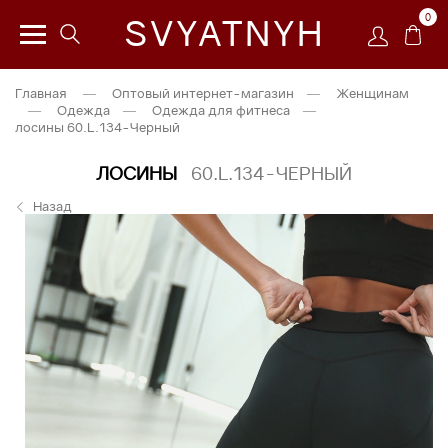
0
SVYATNYH
Главная
—
Оптовый интернет-магазин
—
Женщинам
—
Одежда
—
Одежда для фитнеса
—
лосины 60.L.134-Черный
ЛОСИНЫ
60.L.134-ЧЕРНЫЙ
Назад