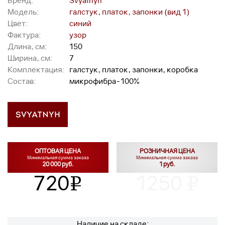
Бренд:
Svyatnyh
Модель:
галстук, платок, запонки (вид 1)
Цвет:
синий
Фактура:
узор
Длина, см:
150
Ширина, см:
7
Комплектация:
галстук, платок, запонки, коробка
Состав:
микрофибра-100%
ОПТОВАЯ ЦЕНА
РОЗНИЧНАЯ ЦЕНА
Минимальная сумма заказа
Минимальная сумма заказа
20 000 руб.
1 руб.
720
1250
v
v
Наличие на складе: