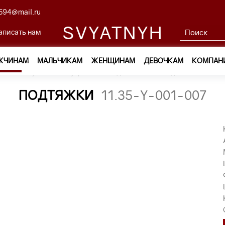
594@mail.ru
SVYATNYH
аписать нам
ЖЧИНАМ
МАЛЬЧИКАМ
ЖЕНЩИНАМ
ДЕВОЧКАМ
КОМПАН
м
—
Обувь и аксессуары
—
Подтяжки
—
подтяжки 11.35-Y
ПОДТЯЖКИ
11.35-Y-001-007