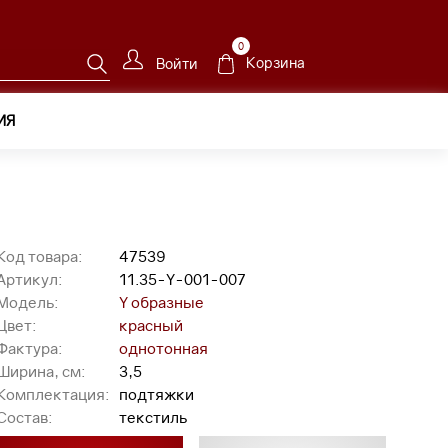
0
Корзина
Войти
ИЯ
-001-007
Код товара:
47539
Артикул:
11.35-Y-001-007
Модель:
Y образные
Цвет:
красный
Фактура:
однотонная
Ширина, см:
3,5
Комплектация:
подтяжки
Состав:
текстиль