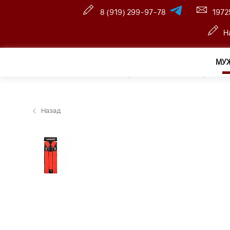
8 (919) 299-97-78
1972
Н
МУ
Главная
—
Оптовый интернет-магазин
—
Мужчина
Назад