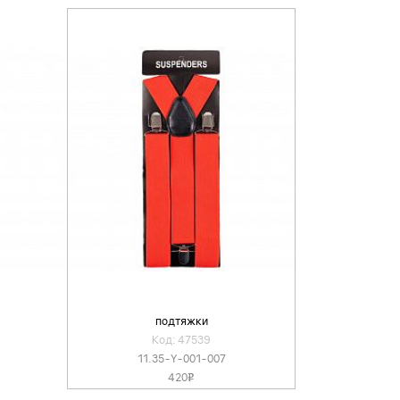
подтяжки
Код: 47539
11.35-Y-001-007
420
v