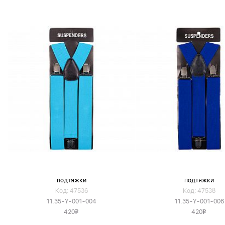
подтяжки
подтяжки
Код: 47536
Код: 47538
11.35-Y-001-004
11.35-Y-001-006
420
420
v
v