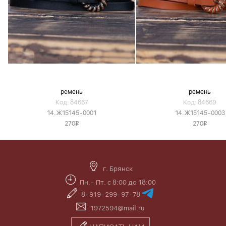
ремень
ремень
Код: 84667
Код: 84669
14.Ж15145-0001
14.Ж15145-0003
270
270
v
v
г. Брянск
Пн.- Пт. с 8:00 до 18:00
8-919-299-97-78
1972594@mail.ru