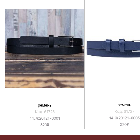
ремень
ремень
Код: 61727
Код: 61723
14.Ж20121-0005
14.Ж20121-0001
320
320
v
v