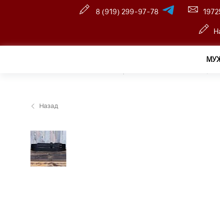
8 (919) 299-97-78
1972
Н
МУ
Главная
—
Оптовый интернет-магазин
—
Женщина
Назад