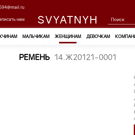
594@mail.ru
SVYATNYH
аписать нам
ЖЧИНАМ
МАЛЬЧИКАМ
ЖЕНЩИНАМ
ДЕВОЧКАМ
КОМПАН
м
—
Обувь и аксессуары
—
Ремни
—
ремень 14.Ж20121-00
РЕМЕНЬ
14.Ж20121-0001