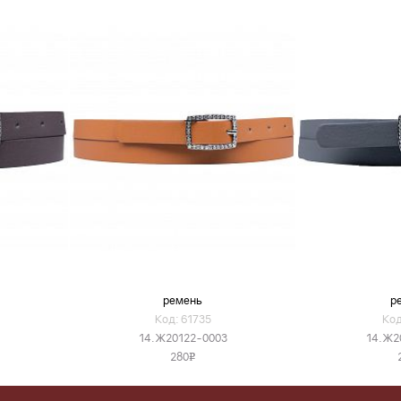
ремень
р
Код: 61735
Код
14.Ж20122-0003
14.Ж2
280
v