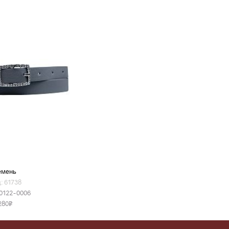
емень
: 61738
0122-0006
280
v