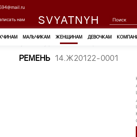
594@mail.ru
SVYATNYH
аписать нам
ЖЧИНАМ
МАЛЬЧИКАМ
ЖЕНЩИНАМ
ДЕВОЧКАМ
КОМПАН
м
—
Обувь и аксессуары
—
Ремни
—
ремень 14.Ж20122-00
РЕМЕНЬ
14.Ж20122-0001