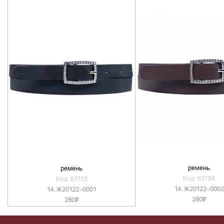
ремень
ремень
Код: 61734
Код: 61733
14.Ж20122-0002
14.Ж20122-0001
280
280
v
v