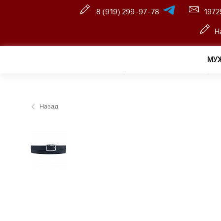
8 (919) 299-97-78
1972
Н
МУ
Главная
—
Оптовый интернет-магазин
—
Женщина
Назад